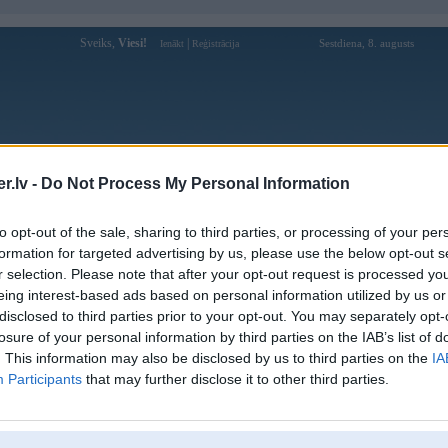
Sveiks,
Viesi!
|
Sestdiena, 8. augusts
Ienākt
Reģistrācija
Forums
Galerijas
Reģistrācija
Lietotāji
Meklētājs
.lv -
Do Not Process My Personal Information
Lietotāja Hitclubm3com profils
to opt-out of the sale, sharing to third parties, or processing of your per
formation for targeted advertising by us, please use the below opt-out s
Lietotājvārds:
Hitclubm3com
r selection. Please note that after your opt-out request is processed y
eing interest-based ads based on personal information utilized by us or
Ziņojumi forumā:
0
disclosed to third parties prior to your opt-out. You may separately opt-
Pēdējie ziņojumi forumā
[
]
losure of your personal information by third parties on the IAB’s list of
. This information may also be disclosed by us to third parties on the
IA
Participants
that may further disclose it to other third parties.