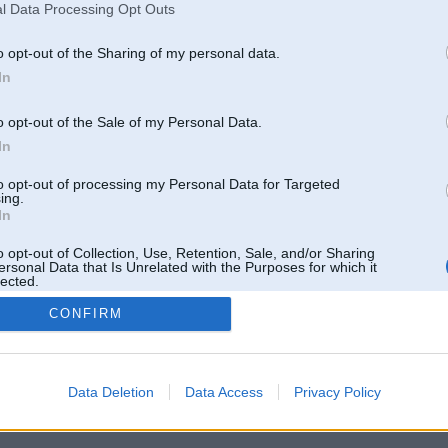
l Data Processing Opt Outs
o opt-out of the Sharing of my personal data.
In
o opt-out of the Sale of my Personal Data.
In
to opt-out of processing my Personal Data for Targeted
ing.
In
o opt-out of Collection, Use, Retention, Sale, and/or Sharing
ersonal Data that Is Unrelated with the Purposes for which it
lected.
Out
CONFIRM
 un nav saistīts ar
Galvena
|
Forums
|
Galerijas
|
Reģistrācija
|
Lietotaāji
|
Meklētājs
|
Reklā
Data Deletion
Data Access
Privacy Policy