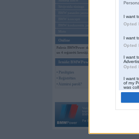
Mēneša BMW
Persona
Sērijveida tūnings
BMW pasaules jaunumi
I want t
BMW koncepti
Opted 
BMW konkurentu jaunumi
Moto
I want t
Online
Opted 
Pašreiz BMWPower skatās 88 viesi
un 4 reģistrēti lietotāji.
I want 
Advertis
Ienākt BMWPower
Opted 
• Pieslēgties
• Reģistrēties
I want t
of my P
• Aizmirsi paroli?
was col
Opted 
Vortāls BMWPower.lv darbojas
kopš 2002. gada 14. maija. Tas nav auto klubs
BMW AG.
Par BMWPower
|
Kontakti
|
Reklāma