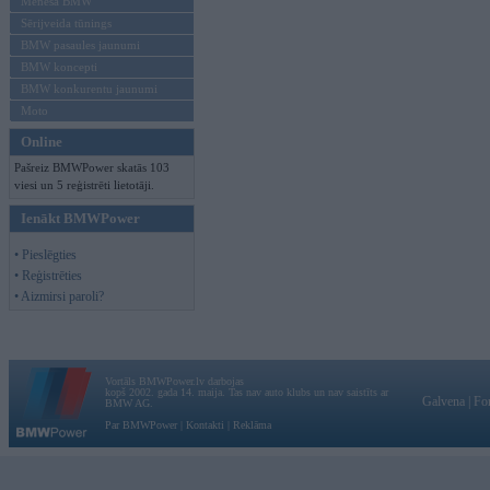
Mēneša BMW
Sērijveida tūnings
BMW pasaules jaunumi
BMW koncepti
BMW konkurentu jaunumi
Moto
Online
Pašreiz BMWPower skatās 103
viesi un 5 reģistrēti lietotāji.
Ienākt BMWPower
• Pieslēgties
• Reģistrēties
• Aizmirsi paroli?
Vortāls BMWPower.lv darbojas
kopš 2002. gada 14. maija. Tas nav auto klubs un nav saistīts ar
Galvena
|
Fo
BMW AG.
Par BMWPower
|
Kontakti
|
Reklāma