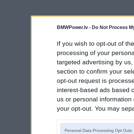
BMWPower.lv -
Do Not Process My
If you wish to opt-out of the
processing of your personal
targeted advertising by us
section to confirm your sel
opt-out request is proces
interest-based ads based o
us or personal information d
your opt-out. You may separ
disclosure of your personal
IAB’s list of downstream pa
Personal Data Processing Opt Outs