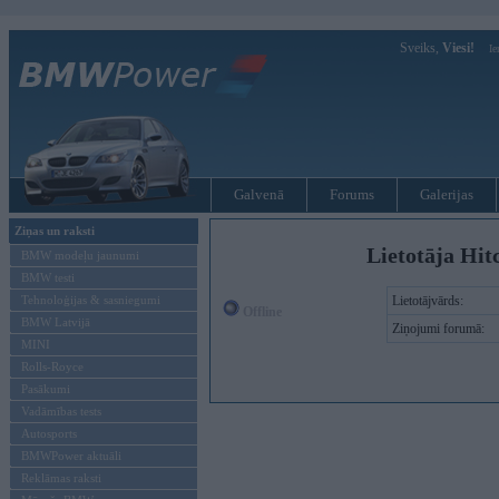
Sveiks,
Viesi!
Ie
Galvenā
Forums
Galerijas
Ziņas un raksti
Lietotāja Hit
BMW modeļu jaunumi
BMW testi
Tehnoloģijas & sasniegumi
Lietotājvārds:
Offline
BMW Latvijā
Ziņojumi forumā:
MINI
Rolls-Royce
Pasākumi
Vadāmības tests
Autosports
BMWPower aktuāli
Reklāmas raksti