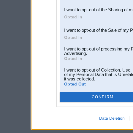
also be disclosed by us to 
I want to opt-out of the Sharing of 
Downstream Participants
th
Opted In
third parties.
I want to opt-out of the Sale of my 
Opted In
I want to opt-out of processing my 
Advertising.
Opted In
I want to opt-out of Collection, Use
of my Personal Data that Is Unrelat
it was collected.
Opted Out
CONFIRM
Data Deletion