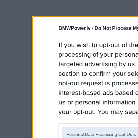
BMWPower.lv -
Do Not Process My
If you wish to opt-out of the
processing of your personal
targeted advertising by us
section to confirm your sel
opt-out request is proces
interest-based ads based o
us or personal information d
your opt-out. You may separ
disclosure of your personal
IAB’s list of downstream pa
Personal Data Processing Opt Outs