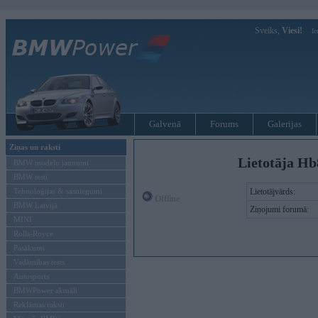
Sveiks,
Viesi!
Ie
Galvenā
Forums
Galerijas
Ziņas un raksti
Lietotāja Hb
BMW modeļu jaunumi
BMW testi
Tehnoloģijas & sasniegumi
Lietotājvārds:
Offline
BMW Latvijā
Ziņojumi forumā:
MINI
Rolls-Royce
Pasākumi
Vadāmības tests
Autosports
BMWPower aktuāli
Reklāmas raksti