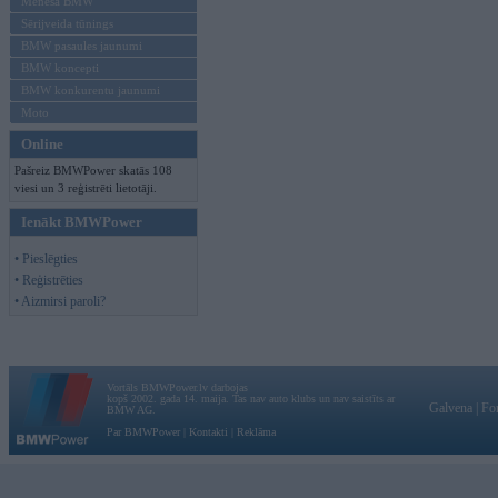
Mēneša BMW
Sērijveida tūnings
BMW pasaules jaunumi
BMW koncepti
BMW konkurentu jaunumi
Moto
Online
Pašreiz BMWPower skatās 108
viesi un 3 reģistrēti lietotāji.
Ienākt BMWPower
• Pieslēgties
• Reģistrēties
• Aizmirsi paroli?
Vortāls BMWPower.lv darbojas
kopš 2002. gada 14. maija. Tas nav auto klubs un nav saistīts ar
Galvena
|
Fo
BMW AG.
Par BMWPower
|
Kontakti
|
Reklāma