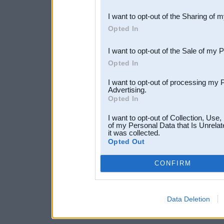
also be disclosed by us to 
I want to opt-out of the Sharing of 
Downstream Participants
th
Opted In
third parties.
I want to opt-out of the Sale of my 
Opted In
I want to opt-out of processing my 
Advertising.
Opted In
I want to opt-out of Collection, Use
of my Personal Data that Is Unrelat
it was collected.
Opted Out
CONFIRM
Data Deletion