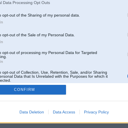
l Data Processing Opt Outs
o opt-out of the Sharing of my personal data.
In
o opt-out of the Sale of my Personal Data.
In
to opt-out of processing my Personal Data for Targeted
ing.
In
o opt-out of Collection, Use, Retention, Sale, and/or Sharing
ersonal Data that Is Unrelated with the Purposes for which it
lected.
Out
CONFIRM
 un nav saistīts ar
Galvena
|
Forums
|
Galerijas
|
Reģistrācija
|
Lietotaāji
|
Meklētājs
|
Reklā
Data Deletion
Data Access
Privacy Policy