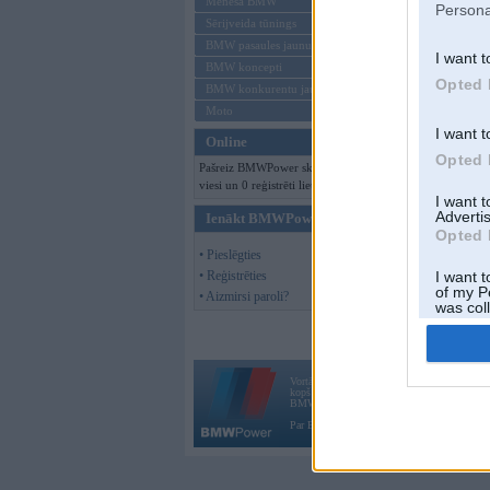
Mēneša BMW
Persona
Sērijveida tūnings
BMW pasaules jaunumi
I want t
BMW koncepti
Opted 
BMW konkurentu jaunumi
Moto
I want t
Online
Opted 
Pašreiz BMWPower skatās 180
viesi un 0 reģistrēti lietotāji.
I want 
Advertis
Ienākt BMWPower
Opted 
• Pieslēgties
• Reģistrēties
I want t
of my P
• Aizmirsi paroli?
was col
Opted 
Vortāls BMWPower.lv darbojas
kopš 2002. gada 14. maija. Tas nav auto klubs
BMW AG.
Par BMWPower
|
Kontakti
|
Reklāma