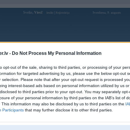
Sveiks,
Viesi!
|
Svetdiena, 9. augusts
Ienākt
Reģistrācija
Forums
Galerijas
Reģistrācija
Lietotāji
Meklētājs
.lv -
Do Not Process My Personal Information
Lietotāja Haywin1rocks profils
to opt-out of the sale, sharing to third parties, or processing of your per
formation for targeted advertising by us, please use the below opt-out s
Lietotājvārds:
Haywin1rocks
r selection. Please note that after your opt-out request is processed y
eing interest-based ads based on personal information utilized by us or
Ziņojumi forumā:
0
disclosed to third parties prior to your opt-out. You may separately opt-
Pēdējie ziņojumi forumā
[
]
losure of your personal information by third parties on the IAB’s list of
. This information may also be disclosed by us to third parties on the
IA
Participants
that may further disclose it to other third parties.