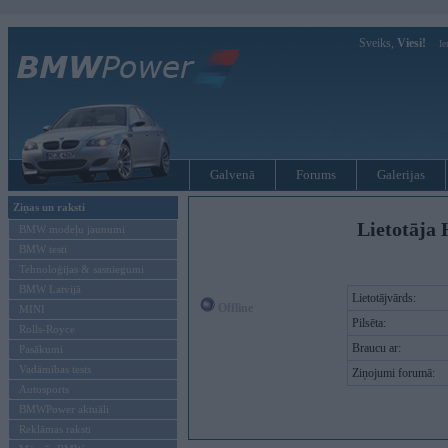
Sveiks,
Viesi!
Ie
Galvenā
Forums
Galerijas
Ziņas un raksti
Lietotāja 
BMW modeļu jaunumi
BMW testi
Tehnoloģijas & sasniegumi
BMW Latvijā
Lietotājvārds:
Offline
MINI
Pilsēta:
Rolls-Royce
Braucu ar:
Pasākumi
Vadāmības tests
Ziņojumi forumā:
Autosports
BMWPower aktuāli
Reklāmas raksti