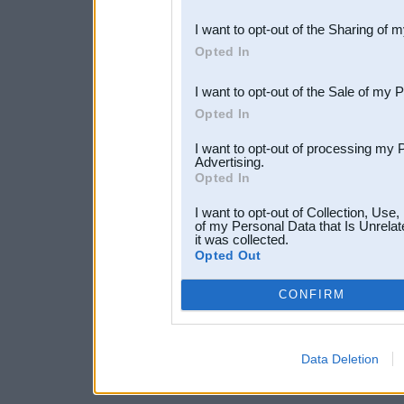
also be disclosed by us to 
I want to opt-out of the Sharing of 
Downstream Participants
th
Opted In
third parties.
I want to opt-out of the Sale of my 
Opted In
I want to opt-out of processing my 
Advertising.
Opted In
I want to opt-out of Collection, Use
of my Personal Data that Is Unrelat
it was collected.
Opted Out
CONFIRM
Data Deletion