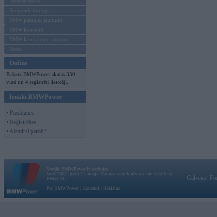
Mēneša BMW
Sērijveida tūnings
BMW pasaules jaunumi
BMW koncepti
BMW konkurentu jaunumi
Moto
Online
Pašreiz BMWPower skatās 330
viesi un 4 reģistrēti lietotāji.
Ienākt BMWPower
• Pieslēgties
• Reģistrēties
• Aizmirsi paroli?
Vortāls BMWPower.lv darbojas
kopš 2002. gada 14. maija. Tas nav auto klubs un nav saistīts ar
Galvena
|
Fo
BMW AG.
Par BMWPower
|
Kontakti
|
Reklāma