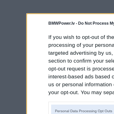
BMWPower.lv -
Do Not Process My
If you wish to opt-out of the
processing of your personal
targeted advertising by us
section to confirm your sel
opt-out request is proces
interest-based ads based o
us or personal information d
your opt-out. You may separ
disclosure of your personal
IAB’s list of downstream pa
Personal Data Processing Opt Outs