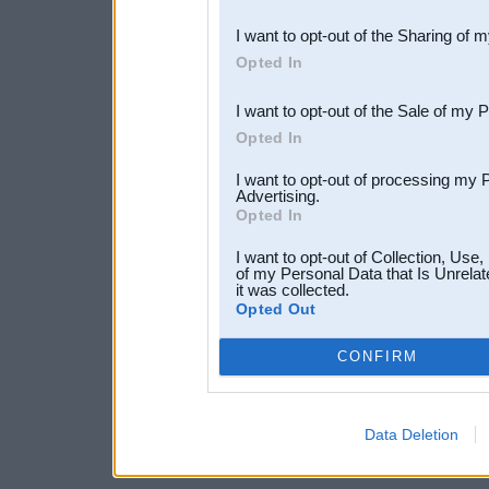
also be disclosed by us to 
I want to opt-out of the Sharing of 
Downstream Participants
th
Opted In
third parties.
I want to opt-out of the Sale of my 
Opted In
I want to opt-out of processing my 
Advertising.
Opted In
I want to opt-out of Collection, Use
of my Personal Data that Is Unrelat
it was collected.
Opted Out
CONFIRM
Data Deletion