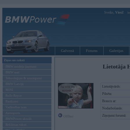
Sveiks,
Viesi!
Ie
Galvenā
Forums
Galerijas
Ziņas un raksti
Lietotāja 
BMW modeļu jaunumi
BMW testi
Tehnoloģijas & sasniegumi
BMW Latvijā
Lietotājvārds:
MINI
Pilsēta:
Rolls-Royce
Braucu ar:
Pasākumi
Vadāmības tests
Nodarbošanās:
Autosports
Ziņojumi forumā:
Offline
BMWPower aktuāli
Reklāmas raksti