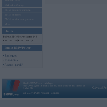
Mēneša BMW
Sērijveida tūnings
BMW pasaules jaunumi
BMW koncepti
BMW konkurentu jaunumi
Moto
Online
Pašreiz BMWPower skatās 145
viesi un 1 reģistrēti lietotāji.
Ienākt BMWPower
• Pieslēgties
• Reģistrēties
• Aizmirsi paroli?
Vortāls BMWPower.lv darbojas
kopš 2002. gada 14. maija. Tas nav auto klubs un nav saistīts ar
Galvena
|
Fo
BMW AG.
Par BMWPower
|
Kontakti
|
Reklāma