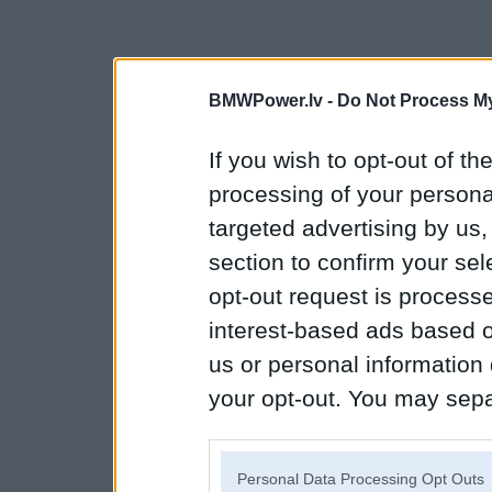
BMWPower.lv -
Do Not Process My
If you wish to opt-out of the
processing of your personal
targeted advertising by us
section to confirm your sel
opt-out request is proces
interest-based ads based o
us or personal information d
your opt-out. You may separ
disclosure of your personal
IAB’s list of downstream pa
Personal Data Processing Opt Outs