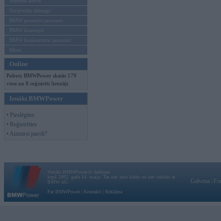
Mēneša BMW
Sērijveida tūnings
BMW pasaules jaunumi
BMW koncepti
BMW konkurentu jaunumi
Moto
Online
Pašreiz BMWPower skatās 179
viesi un 8 reģistrēti lietotāji.
Ienākt BMWPower
• Pieslēgties
• Reģistrēties
• Aizmirsi paroli?
Vortāls BMWPower.lv darbojas
kopš 2002. gada 14. maija. Tas nav auto klubs un nav saistīts ar
Galvena
|
Fo
BMW AG.
Par BMWPower
|
Kontakti
|
Reklāma