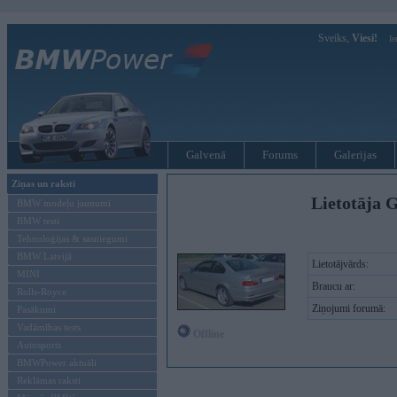
Sveiks,
Viesi!
Ie
Galvenā
Forums
Galerijas
Ziņas un raksti
Lietotāja 
BMW modeļu jaunumi
BMW testi
Tehnoloģijas & sasniegumi
BMW Latvijā
Lietotājvārds:
MINI
Braucu ar:
Rolls-Royce
Ziņojumi forumā:
Pasākumi
Vadāmības tests
Offline
Autosports
BMWPower aktuāli
Reklāmas raksti