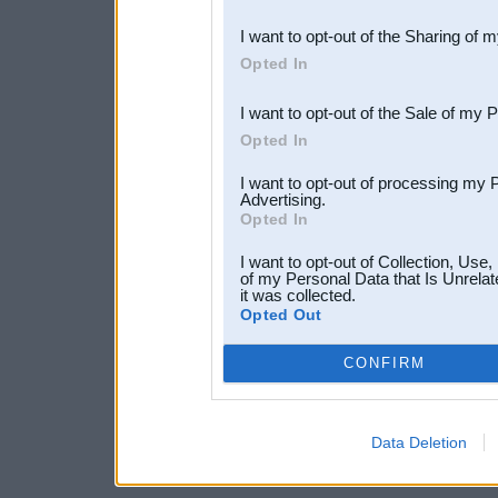
also be disclosed by us to 
I want to opt-out of the Sharing of 
Downstream Participants
th
Opted In
third parties.
I want to opt-out of the Sale of my 
Opted In
I want to opt-out of processing my 
Advertising.
Opted In
I want to opt-out of Collection, Use
of my Personal Data that Is Unrelat
it was collected.
Opted Out
CONFIRM
Data Deletion