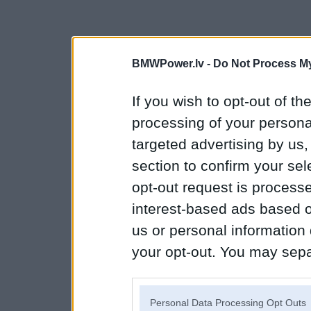
BMWPower.lv -
Do Not Process My
If you wish to opt-out of the
processing of your personal
targeted advertising by us
section to confirm your sel
opt-out request is proces
interest-based ads based o
us or personal information d
your opt-out. You may separ
disclosure of your personal
IAB’s list of downstream pa
Personal Data Processing Opt Outs