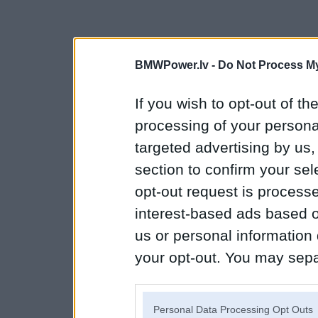
BMWPower.lv -
Do Not Process My
If you wish to opt-out of the
processing of your personal
targeted advertising by us
section to confirm your sel
opt-out request is proces
interest-based ads based o
us or personal information d
your opt-out. You may separ
disclosure of your personal
IAB’s list of downstream pa
Personal Data Processing Opt Outs