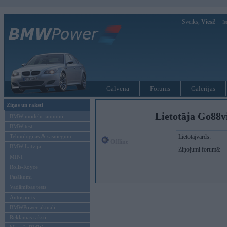
Sveiks,
Viesi!
Ie
Galvenā
Forums
Galerijas
Ziņas un raksti
Lietotāja Go88v
BMW modeļu jaunumi
BMW testi
Tehnoloģijas & sasniegumi
Lietotājvārds:
Offline
BMW Latvijā
Ziņojumi forumā:
MINI
Rolls-Royce
Pasākumi
Vadāmības tests
Autosports
BMWPower aktuāli
Reklāmas raksti