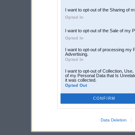
also be disclosed by us to 
I want to opt-out of the Sharing of 
Downstream Participants
th
Opted In
third parties.
I want to opt-out of the Sale of my 
Opted In
I want to opt-out of processing my 
Advertising.
Opted In
I want to opt-out of Collection, Use
of my Personal Data that Is Unrelat
it was collected.
Opted Out
CONFIRM
Data Deletion