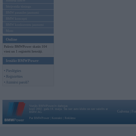
Mēneša BMW
Sērijveida tūnings
BMW pasaules jaunumi
BMW koncepti
BMW konkurentu jaunumi
Moto
Online
Pašreiz BMWPower skatās 104
viesi un 1 reģistrēti lietotāji.
Ienākt BMWPower
• Pieslēgties
• Reģistrēties
• Aizmirsi paroli?
Vortāls BMWPower.lv darbojas
kopš 2002. gada 14. maija. Tas nav auto klubs un nav saistīts ar
Galvena
|
Fo
BMW AG.
Par BMWPower
|
Kontakti
|
Reklāma