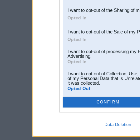
also be disclosed by us to 
I want to opt-out of the Sharing of 
Downstream Participants
th
Opted In
third parties.
I want to opt-out of the Sale of my 
Opted In
I want to opt-out of processing my 
Advertising.
Opted In
I want to opt-out of Collection, Use
of my Personal Data that Is Unrelat
it was collected.
Opted Out
CONFIRM
Data Deletion