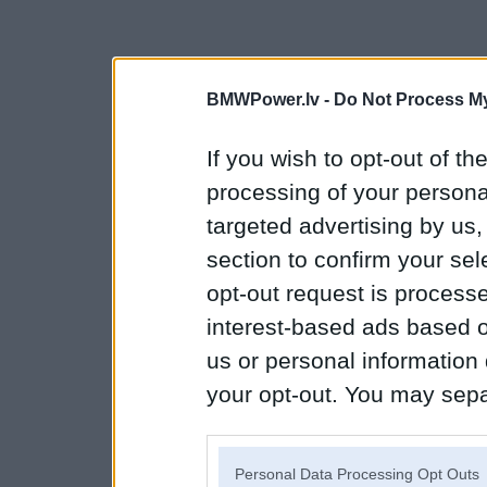
BMWPower.lv -
Do Not Process My
If you wish to opt-out of the
processing of your personal
targeted advertising by us
section to confirm your sel
opt-out request is proces
interest-based ads based o
us or personal information d
your opt-out. You may separ
disclosure of your personal
IAB’s list of downstream pa
Personal Data Processing Opt Outs