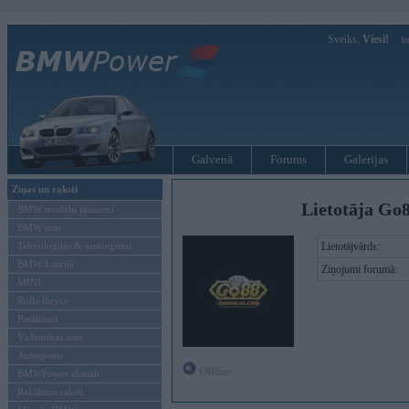
Sveiks,
Viesi!
Ie
Galvenā
Forums
Galerijas
Ziņas un raksti
Lietotāja Go
BMW modeļu jaunumi
BMW testi
Tehnoloģijas & sasniegumi
Lietotājvārds:
BMW Latvijā
Ziņojumi forumā:
MINI
Rolls-Royce
Pasākumi
Vadāmības tests
Autosports
Offline
BMWPower aktuāli
Reklāmas raksti