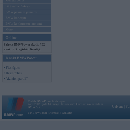
Mēneša BMW
Sērijveida tūnings
BMW pasaules jaunumi
BMW koncepti
BMW konkurentu jaunumi
Moto
Online
Pašreiz BMWPower skatās 732
viesi un 3 reģistrēti lietotāji.
Ienākt BMWPower
• Pieslēgties
• Reģistrēties
• Aizmirsi paroli?
Vortāls BMWPower.lv darbojas
kopš 2002. gada 14. maija. Tas nav auto klubs un nav saistīts ar
Galvena
|
Fo
BMW AG.
Par BMWPower
|
Kontakti
|
Reklāma