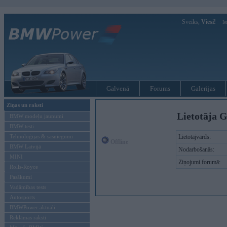
Sveiks,
Viesi!
Ie
Galvenā
Forums
Galerijas
Ziņas un raksti
Lietotāja G
BMW modeļu jaunumi
BMW testi
Tehnoloģijas & sasniegumi
Lietotājvārds:
Offline
BMW Latvijā
Nodarbošanās:
MINI
Ziņojumi forumā:
Rolls-Royce
Pasākumi
Vadāmības tests
Autosports
BMWPower aktuāli
Reklāmas raksti