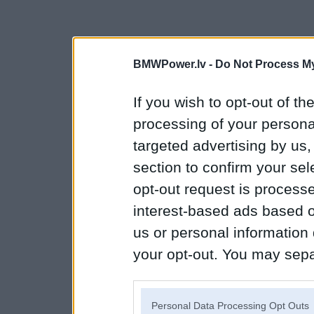
BMWPower.lv -
Do Not Process My
If you wish to opt-out of the
processing of your personal
targeted advertising by us
section to confirm your sel
opt-out request is proces
interest-based ads based o
us or personal information d
your opt-out. You may separ
disclosure of your personal
IAB’s list of downstream pa
Personal Data Processing Opt Outs