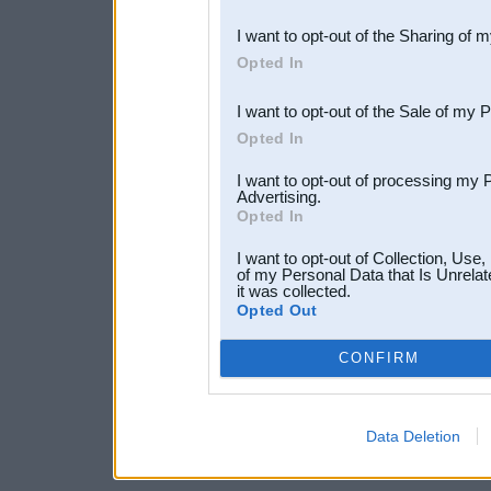
also be disclosed by us to 
I want to opt-out of the Sharing of 
Downstream Participants
th
Opted In
third parties.
I want to opt-out of the Sale of my 
Opted In
I want to opt-out of processing my 
Advertising.
Opted In
I want to opt-out of Collection, Use
of my Personal Data that Is Unrelat
it was collected.
Opted Out
CONFIRM
Data Deletion