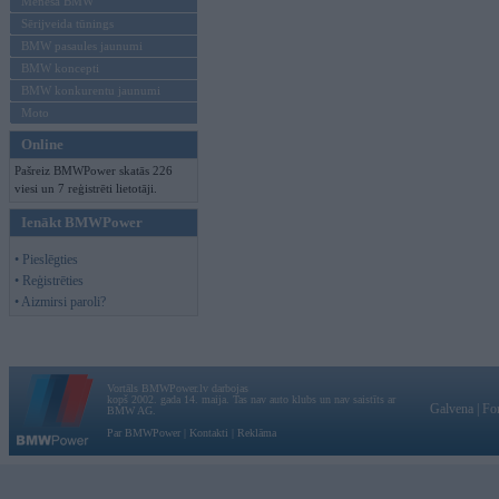
Mēneša BMW
Sērijveida tūnings
BMW pasaules jaunumi
BMW koncepti
BMW konkurentu jaunumi
Moto
Online
Pašreiz BMWPower skatās 226
viesi un 7 reģistrēti lietotāji.
Ienākt BMWPower
• Pieslēgties
• Reģistrēties
• Aizmirsi paroli?
Vortāls BMWPower.lv darbojas
kopš 2002. gada 14. maija. Tas nav auto klubs un nav saistīts ar
Galvena
|
Fo
BMW AG.
Par BMWPower
|
Kontakti
|
Reklāma