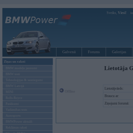
Sveiks,
Viesi!
Ie
Galvenā
Forums
Galerijas
Ziņas un raksti
Lietotāja G
BMW modeļu jaunumi
BMW testi
Tehnoloģijas & sasniegumi
BMW Latvijā
Lietotājvārds:
Offline
MINI
Braucu ar:
Rolls-Royce
Ziņojumi forumā:
Pasākumi
Vadāmības tests
Autosports
BMWPower aktuāli
Reklāmas raksti