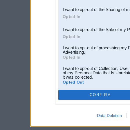
also be disclosed by us to 
I want to opt-out of the Sharing of 
Downstream Participants
th
Opted In
third parties.
I want to opt-out of the Sale of my 
Opted In
I want to opt-out of processing my 
Advertising.
Opted In
I want to opt-out of Collection, Use
of my Personal Data that Is Unrelat
it was collected.
Opted Out
CONFIRM
Data Deletion