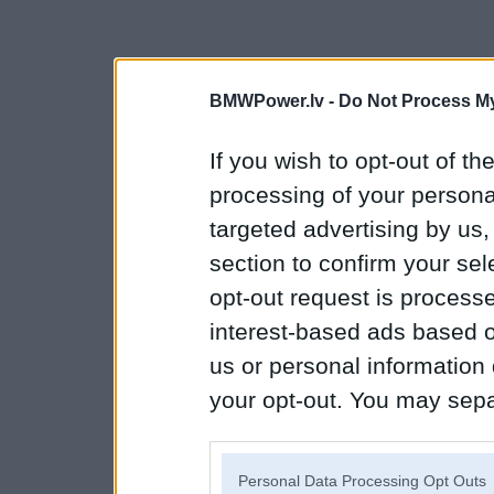
BMWPower.lv -
Do Not Process My
If you wish to opt-out of the
processing of your personal
targeted advertising by us
section to confirm your sel
opt-out request is proces
interest-based ads based o
us or personal information d
your opt-out. You may separ
disclosure of your personal
IAB’s list of downstream pa
Personal Data Processing Opt Outs