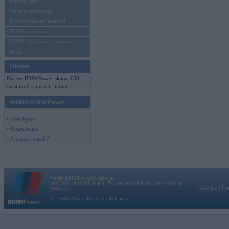
Mēneša BMW
Sērijveida tūnings
BMW pasaules jaunumi
BMW koncepti
BMW konkurentu jaunumi
Moto
Online
Pašreiz BMWPower skatās 150
viesi un 6 reģistrēti lietotāji.
Ienākt BMWPower
• Pieslēgties
• Reģistrēties
• Aizmirsi paroli?
Vortāls BMWPower.lv darbojas
kopš 2002. gada 14. maija. Tas nav auto klubs un nav saistīts ar
Galvena
|
Fo
BMW AG.
Par BMWPower
|
Kontakti
|
Reklāma