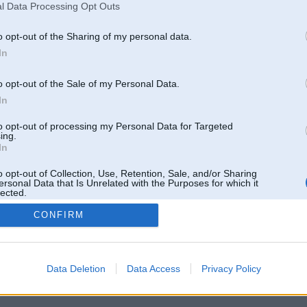
l Data Processing Opt Outs
o opt-out of the Sharing of my personal data.
In
o opt-out of the Sale of my Personal Data.
In
to opt-out of processing my Personal Data for Targeted
ing.
In
o opt-out of Collection, Use, Retention, Sale, and/or Sharing
ersonal Data that Is Unrelated with the Purposes for which it
lected.
Out
CONFIRM
 un nav saistīts ar
Galvena
|
Forums
|
Galerijas
|
Reģistrācija
|
Lietotaāji
|
Meklētājs
|
Reklā
Data Deletion
Data Access
Privacy Policy