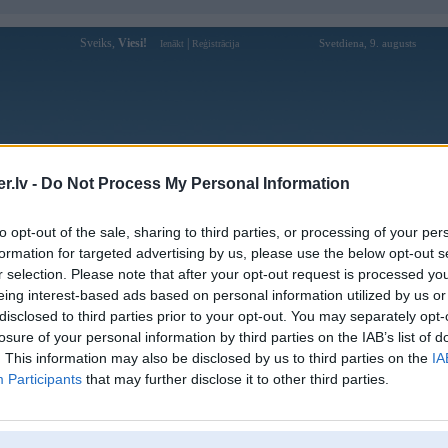
Sveiks,
Viesi!
|
Svetdiena, 9. augusts
Ienākt
Reģistrācija
Forums
Galerijas
Reģistrācija
Lietotāji
Meklētājs
.lv -
Do Not Process My Personal Information
Lietotāja Gabberman profils
to opt-out of the sale, sharing to third parties, or processing of your per
formation for targeted advertising by us, please use the below opt-out s
Pēdējo reizi manīts: 24. Apr 2017, 13:55
r selection. Please note that after your opt-out request is processed y
eing interest-based ads based on personal information utilized by us or
Lietotājvārds:
Gabberman
disclosed to third parties prior to your opt-out. You may separately opt-
Braucu ar:
BMW 525e, Honda VTX 1800R
losure of your personal information by third parties on the IAB’s list of
Ziņojumi forumā:
42
. This information may also be disclosed by us to third parties on the
IA
Participants
that may further disclose it to other third parties.
Pēdējie ziņojumi forumā
[
]