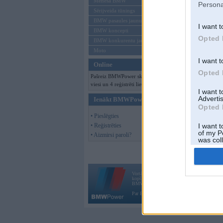
Mēneša BMW
Persona
Sērijveida tūnings
BMW pasaules jaunumi
I want t
BMW koncepti
Opted 
BMW konkurentu jaunumi
Moto
I want t
Online
Opted 
Pašreiz BMWPower skatās 158
viesi un 4 reģistrēti lietotāji.
I want 
Advertis
Ienākt BMWPower
Opted 
• Pieslēgties
• Reģistrēties
I want t
of my P
• Aizmirsi paroli?
was col
Opted 
Vortāls BMWPower.lv darbojas
kopš 2002. gada 14. maija. Tas nav auto klubs
BMW AG.
Par BMWPower
|
Kontakti
|
Reklāma