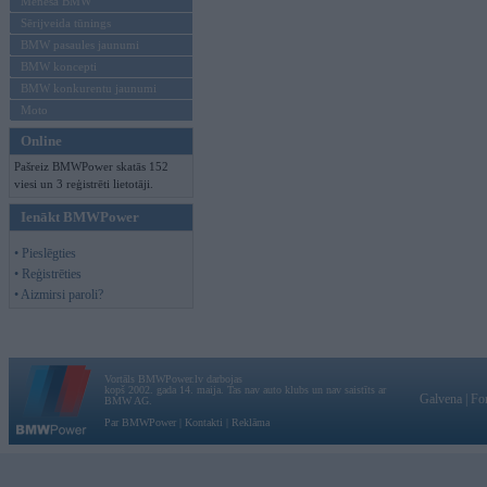
Mēneša BMW
Sērijveida tūnings
BMW pasaules jaunumi
BMW koncepti
BMW konkurentu jaunumi
Moto
Online
Pašreiz BMWPower skatās 152
viesi un 3 reģistrēti lietotāji.
Ienākt BMWPower
• Pieslēgties
• Reģistrēties
• Aizmirsi paroli?
Vortāls BMWPower.lv darbojas
kopš 2002. gada 14. maija. Tas nav auto klubs un nav saistīts ar
Galvena
|
Fo
BMW AG.
Par BMWPower
|
Kontakti
|
Reklāma