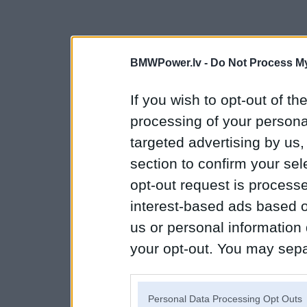
BMWPower.lv -
Do Not Process My
If you wish to opt-out of the
processing of your personal
targeted advertising by us
section to confirm your sel
opt-out request is proces
interest-based ads based o
us or personal information d
your opt-out. You may separ
disclosure of your personal
IAB’s list of downstream pa
Personal Data Processing Opt Outs