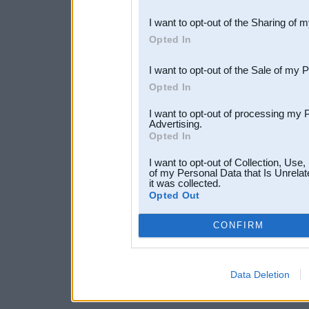
also be disclosed by us to 
I want to opt-out of the Sharing of 
Downstream Participants
th
Opted In
third parties.
I want to opt-out of the Sale of my 
Opted In
I want to opt-out of processing my 
Advertising.
Opted In
I want to opt-out of Collection, Use
of my Personal Data that Is Unrelat
it was collected.
Opted Out
CONFIRM
Data Deletion