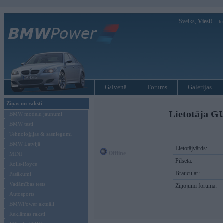
Sveiks,
Viesi!
Ie
Galvenā
Forums
Galerijas
Ziņas un raksti
Lietotāja G
BMW modeļu jaunumi
BMW testi
Tehnoloģijas & sasniegumi
BMW Latvijā
Lietotājvārds:
Offline
MINI
Pilsēta:
Rolls-Royce
Braucu ar:
Pasākumi
Vadāmības tests
Ziņojumi forumā:
Autosports
BMWPower aktuāli
Reklāmas raksti