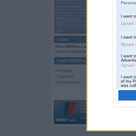
Mēneša BMW
Persona
Sērijveida tūnings
BMW pasaules jaunumi
I want t
BMW koncepti
Opted 
BMW konkurentu jaunumi
Moto
I want t
Online
Opted 
Pašreiz BMWPower skatās 122
viesi un 4 reģistrēti lietotāji.
I want 
Advertis
Ienākt BMWPower
Opted 
• Pieslēgties
• Reģistrēties
I want t
of my P
• Aizmirsi paroli?
was col
Opted 
Vortāls BMWPower.lv darbojas
kopš 2002. gada 14. maija. Tas nav auto klubs
BMW AG.
Par BMWPower
|
Kontakti
|
Reklāma