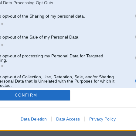
l Data Processing Opt Outs
o opt-out of the Sharing of my personal data.
In
o opt-out of the Sale of my Personal Data.
In
to opt-out of processing my Personal Data for Targeted
ing.
In
o opt-out of Collection, Use, Retention, Sale, and/or Sharing
ersonal Data that Is Unrelated with the Purposes for which it
lected.
Out
CONFIRM
 un nav saistīts ar
Galvena
|
Forums
|
Galerijas
|
Reģistrācija
|
Lietotaāji
|
Meklētājs
|
Reklā
Data Deletion
Data Access
Privacy Policy