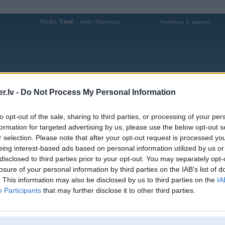
Sveiks,
Viesi!
|
Svetdiena, 9. augusts
Ienākt
Reģistrācija
Forums
Galerijas
Reģistrācija
Lietotāji
Meklētājs
.lv -
Do Not Process My Personal Information
Lietotāja GTdesign profils
to opt-out of the sale, sharing to third parties, or processing of your per
formation for targeted advertising by us, please use the below opt-out s
Pēdējo reizi manīts: 07. Feb 2019, 13:51
r selection. Please note that after your opt-out request is processed y
eing interest-based ads based on personal information utilized by us or
Lietotājvārds:
GTdesign
disclosed to third parties prior to your opt-out. You may separately opt-
Ziņojumi forumā:
5
losure of your personal information by third parties on the IAB’s list of
Pēdējie ziņojumi forumā
[
]
. This information may also be disclosed by us to third parties on the
IA
Participants
that may further disclose it to other third parties.