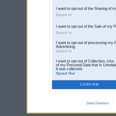
also be disclosed by us to 
I want to opt-out of the Sharing of 
Downstream Participants
th
Opted In
third parties.
I want to opt-out of the Sale of my 
Opted In
I want to opt-out of processing my 
Advertising.
Opted In
I want to opt-out of Collection, Use
of my Personal Data that Is Unrelat
it was collected.
Opted Out
CONFIRM
Data Deletion