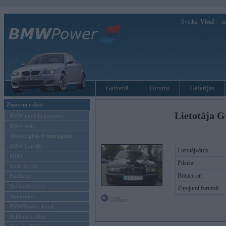
Sveiks,
Viesi!
Ie
Galvenā
Forums
Galerijas
Ziņas un raksti
Lietotāja G
BMW modeļu jaunumi
BMW testi
Tehnoloģijas & sasniegumi
BMW Latvijā
Lietotājvārds:
MINI
Pilsēta:
Rolls-Royce
Braucu ar:
Pasākumi
Vadāmības tests
Ziņojumi forumā:
Autosports
Offline
BMWPower aktuāli
Reklāmas raksti