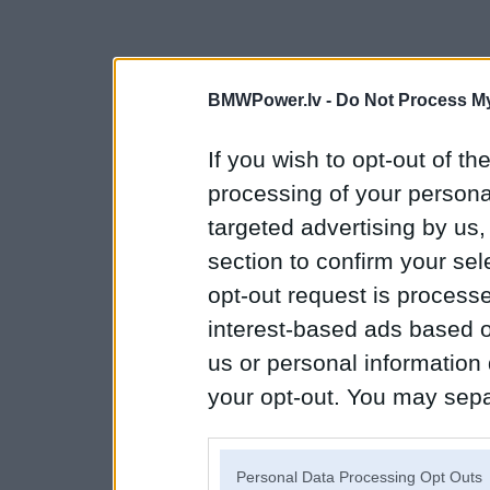
BMWPower.lv -
Do Not Process My
If you wish to opt-out of the
processing of your personal
targeted advertising by us
section to confirm your sel
opt-out request is proces
interest-based ads based o
us or personal information d
your opt-out. You may separ
disclosure of your personal
IAB’s list of downstream pa
Personal Data Processing Opt Outs