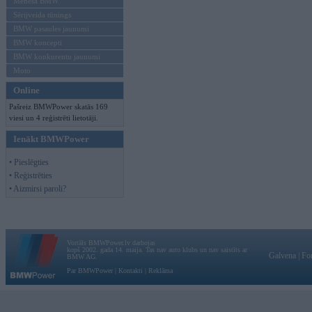
Mēneša BMW
Sērijveida tūnings
BMW pasaules jaunumi
BMW koncepti
BMW konkurentu jaunumi
Moto
Online
Pašreiz BMWPower skatās 169
viesi un 4 reģistrēti lietotāji.
Ienākt BMWPower
• Pieslēgties
• Reģistrēties
• Aizmirsi paroli?
Vortāls BMWPower.lv darbojas
kopš 2002. gada 14. maija. Tas nav auto klubs un nav saistīts ar
Galvena
|
Fo
BMW AG.
Par BMWPower
|
Kontakti
|
Reklāma