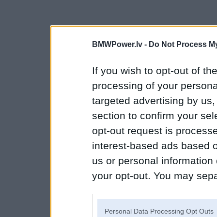
BMWPower.lv -
Do Not Process My
If you wish to opt-out of the
processing of your personal
targeted advertising by us
section to confirm your sel
opt-out request is proces
interest-based ads based o
us or personal information d
your opt-out. You may separ
disclosure of your personal
IAB’s list of downstream pa
Personal Data Processing Opt Outs