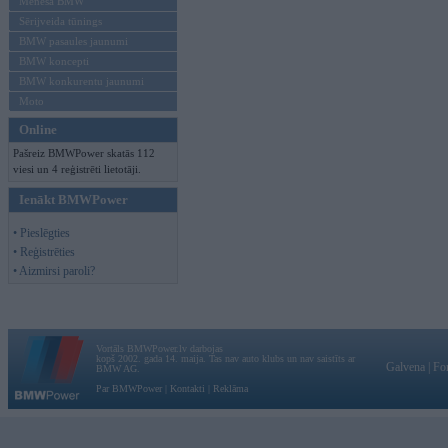
Mēneša BMW
Sērijveida tūnings
BMW pasaules jaunumi
BMW koncepti
BMW konkurentu jaunumi
Moto
Online
Pašreiz BMWPower skatās 112
viesi un 4 reģistrēti lietotāji.
Ienākt BMWPower
• Pieslēgties
• Reģistrēties
• Aizmirsi paroli?
Vortāls BMWPower.lv darbojas
kopš 2002. gada 14. maija. Tas nav auto klubs un nav saistīts ar
Galvena
|
Fo
BMW AG.
Par BMWPower
|
Kontakti
|
Reklāma