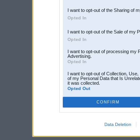
also be disclosed by us to 
I want to opt-out of the Sharing of 
Downstream Participants
th
Opted In
third parties.
I want to opt-out of the Sale of my 
Opted In
I want to opt-out of processing my 
Advertising.
Opted In
I want to opt-out of Collection, Use
of my Personal Data that Is Unrelat
it was collected.
Opted Out
CONFIRM
Data Deletion