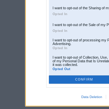
also be disclosed by us to 
I want to opt-out of the Sharing of 
Downstream Participants
th
Opted In
third parties.
I want to opt-out of the Sale of my 
Opted In
I want to opt-out of processing my 
Advertising.
Opted In
I want to opt-out of Collection, Use
of my Personal Data that Is Unrelat
it was collected.
Opted Out
CONFIRM
Data Deletion