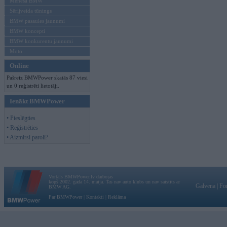
Mēneša BMW
Sērijveida tūnings
BMW pasaules jaunumi
BMW koncepti
BMW konkurentu jaunumi
Moto
Online
Pašreiz BMWPower skatās 87 viesi
un 0 reģistrēti lietotāji.
Ienākt BMWPower
• Pieslēgties
• Reģistrēties
• Aizmirsi paroli?
Vortāls BMWPower.lv darbojas
kopš 2002. gada 14. maija. Tas nav auto klubs un nav saistīts ar
Galvena
|
Fo
BMW AG.
Par BMWPower
|
Kontakti
|
Reklāma