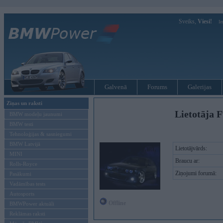
Sveiks,
Viesi!
Ie
Galvenā
Forums
Galerijas
Ziņas un raksti
Lietotāja 
BMW modeļu jaunumi
BMW testi
Tehnoloģijas & sasniegumi
BMW Latvijā
Lietotājvārds:
MINI
Braucu ar:
Rolls-Royce
Ziņojumi forumā:
Pasākumi
Vadāmības tests
Autosports
Offline
BMWPower aktuāli
Reklāmas raksti