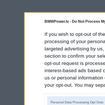
BMWPower.lv -
Do Not Process My
If you wish to opt-out of the
processing of your personal
targeted advertising by us
section to confirm your sel
opt-out request is proces
interest-based ads based o
us or personal information d
your opt-out. You may separ
disclosure of your personal
IAB’s list of downstream pa
Personal Data Processing Opt Outs