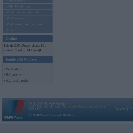
Mēneša BMW
Sērijveida tūnings
BMW pasaules jaunumi
BMW koncepti
BMW konkurentu jaunumi
Moto
Online
Pašreiz BMWPower skatās 161
viesi un 9 reģistrēti lietotāji.
Ienākt BMWPower
• Pieslēgties
• Reģistrēties
• Aizmirsi paroli?
Vortāls BMWPower.lv darbojas
kopš 2002. gada 14. maija. Tas nav auto klubs un nav saistīts ar
Galvena
|
Fo
BMW AG.
Par BMWPower
|
Kontakti
|
Reklāma