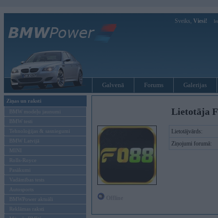
Sveiks,
Viesi!
Ie
Galvenā
Forums
Galerijas
Ziņas un raksti
Lietotāja 
BMW modeļu jaunumi
BMW testi
Tehnoloģijas & sasniegumi
Lietotājvārds:
BMW Latvijā
Ziņojumi forumā:
MINI
Rolls-Royce
Pasākumi
Vadāmības tests
Autosports
Offline
BMWPower aktuāli
Reklāmas raksti