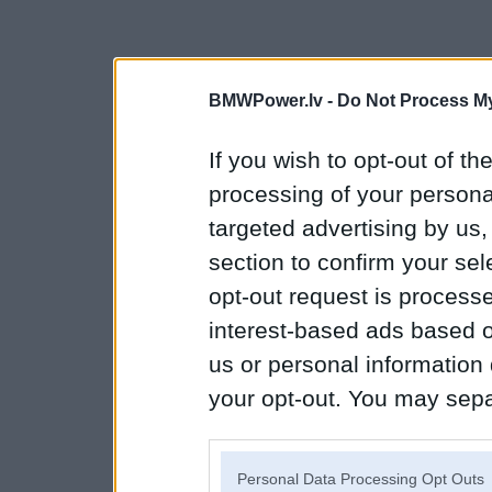
BMWPower.lv -
Do Not Process My
If you wish to opt-out of the
processing of your personal
targeted advertising by us
section to confirm your sel
opt-out request is proces
interest-based ads based o
us or personal information d
your opt-out. You may separ
disclosure of your personal
IAB’s list of downstream pa
Personal Data Processing Opt Outs