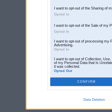
also be disclosed by us to 
I want to opt-out of the Sharing of 
Downstream Participants
th
Opted In
third parties.
I want to opt-out of the Sale of my 
Opted In
I want to opt-out of processing my 
Advertising.
Opted In
I want to opt-out of Collection, Use
of my Personal Data that Is Unrelat
it was collected.
Opted Out
CONFIRM
Data Deletion