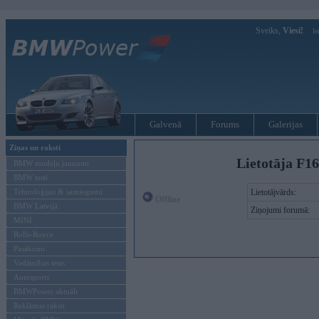
Sveiks,
Viesi!
Ie
Galvenā
Forums
Galerijas
Ziņas un raksti
Lietotāja F16
BMW modeļu jaunumi
BMW testi
Tehnoloģijas & sasniegumi
Lietotājvārds:
Offline
BMW Latvijā
Ziņojumi forumā:
MINI
Rolls-Royce
Pasākumi
Vadāmības tests
Autosports
BMWPower aktuāli
Reklāmas raksti