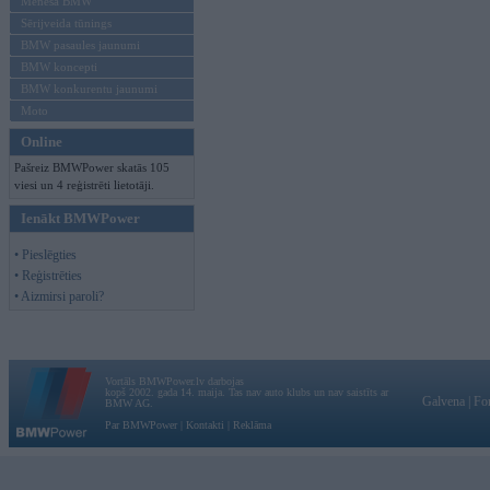
Mēneša BMW
Sērijveida tūnings
BMW pasaules jaunumi
BMW koncepti
BMW konkurentu jaunumi
Moto
Online
Pašreiz BMWPower skatās 105
viesi un 4 reģistrēti lietotāji.
Ienākt BMWPower
• Pieslēgties
• Reģistrēties
• Aizmirsi paroli?
Vortāls BMWPower.lv darbojas
kopš 2002. gada 14. maija. Tas nav auto klubs un nav saistīts ar
Galvena
|
Fo
BMW AG.
Par BMWPower
|
Kontakti
|
Reklāma