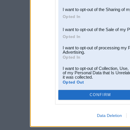
also be disclosed by us to 
I want to opt-out of the Sharing of 
Downstream Participants
th
Opted In
third parties.
I want to opt-out of the Sale of my 
Opted In
I want to opt-out of processing my 
Advertising.
Opted In
I want to opt-out of Collection, Use
of my Personal Data that Is Unrelat
it was collected.
Opted Out
CONFIRM
Data Deletion