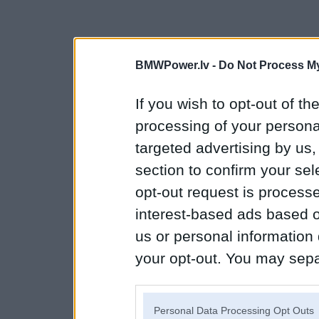
BMWPower.lv -
Do Not Process My
If you wish to opt-out of the
processing of your personal
targeted advertising by us
section to confirm your sel
opt-out request is proces
interest-based ads based o
us or personal information d
your opt-out. You may separ
disclosure of your personal
IAB’s list of downstream pa
Personal Data Processing Opt Outs