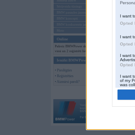
Mēneša BMW
Persona
Sērijveida tūnings
BMW pasaules jaunumi
I want t
BMW koncepti
Opted 
BMW konkurentu jaunumi
Moto
I want t
Online
Opted 
Pašreiz BMWPower skatās 318
viesi un 2 reģistrēti lietotāji.
I want 
Advertis
Ienākt BMWPower
Opted 
• Pieslēgties
• Reģistrēties
I want t
of my P
• Aizmirsi paroli?
was col
Opted 
Vortāls BMWPower.lv darbojas
kopš 2002. gada 14. maija. Tas nav auto klubs
BMW AG.
Par BMWPower
|
Kontakti
|
Reklāma