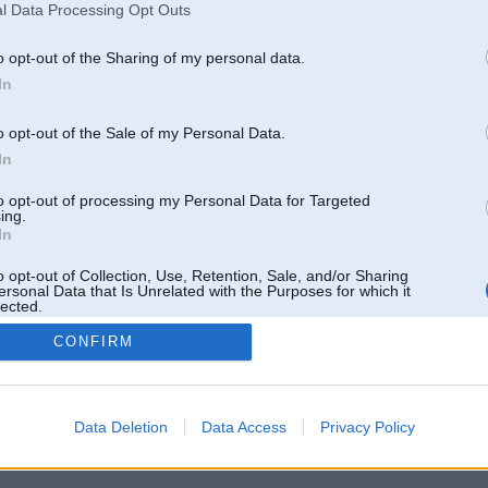
l Data Processing Opt Outs
o opt-out of the Sharing of my personal data.
In
o opt-out of the Sale of my Personal Data.
In
to opt-out of processing my Personal Data for Targeted
ing.
In
o opt-out of Collection, Use, Retention, Sale, and/or Sharing
ersonal Data that Is Unrelated with the Purposes for which it
lected.
Out
CONFIRM
 un nav saistīts ar
Galvena
|
Forums
|
Galerijas
|
Reģistrācija
|
Lietotaāji
|
Meklētājs
|
Reklā
Data Deletion
Data Access
Privacy Policy