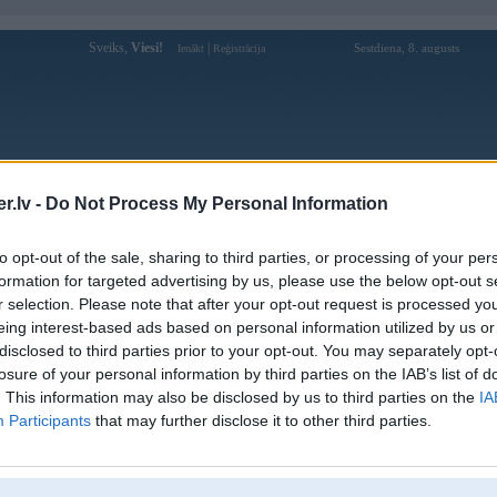
Sveiks,
Viesi!
|
Sestdiena, 8. augusts
Ienākt
Reģistrācija
Forums
Galerijas
Reģistrācija
Lietotāji
Meklētājs
.lv -
Do Not Process My Personal Information
Lietotāja Ezits profils
to opt-out of the sale, sharing to third parties, or processing of your per
formation for targeted advertising by us, please use the below opt-out s
Pēdējo reizi manīts: 29. Mar 2014, 19:41
r selection. Please note that after your opt-out request is processed y
eing interest-based ads based on personal information utilized by us or
Lietotājvārds:
Ezits
disclosed to third parties prior to your opt-out. You may separately opt-
Pilsēta:
Rīga
losure of your personal information by third parties on the IAB’s list of
Braucu ar:
325 Coupe
. This information may also be disclosed by us to third parties on the
IA
Intereses:
visskkas
Participants
that may further disclose it to other third parties.
Ziņojumi forumā:
550
Pēdējie ziņojumi forumā
[
]