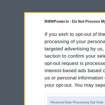
BMWPower.lv -
Do Not Process My
If you wish to opt-out of the
processing of your personal
targeted advertising by us
section to confirm your sel
opt-out request is proces
interest-based ads based o
us or personal information d
your opt-out. You may separ
disclosure of your personal
IAB’s list of downstream pa
Personal Data Processing Opt Outs