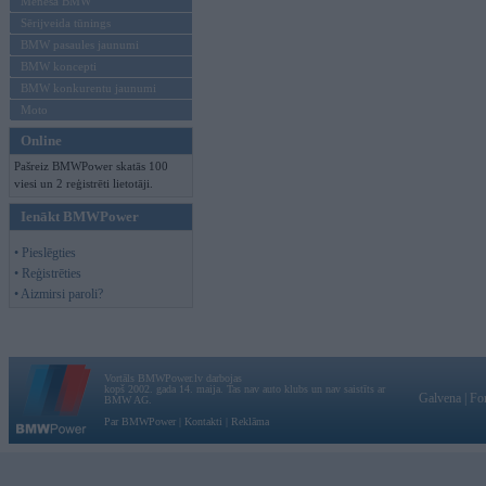
Mēneša BMW
Sērijveida tūnings
BMW pasaules jaunumi
BMW koncepti
BMW konkurentu jaunumi
Moto
Online
Pašreiz BMWPower skatās 100
viesi un 2 reģistrēti lietotāji.
Ienākt BMWPower
• Pieslēgties
• Reģistrēties
• Aizmirsi paroli?
Vortāls BMWPower.lv darbojas
kopš 2002. gada 14. maija. Tas nav auto klubs un nav saistīts ar
Galvena
|
Fo
BMW AG.
Par BMWPower
|
Kontakti
|
Reklāma