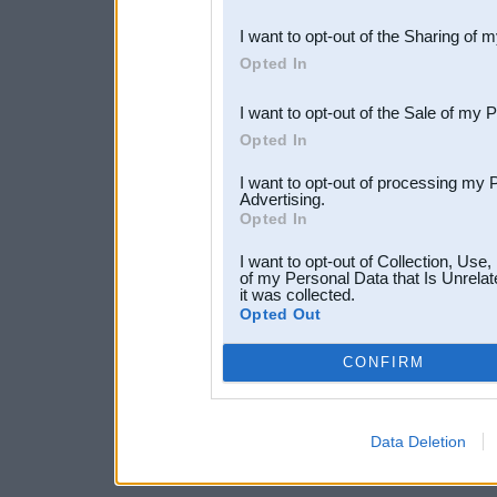
also be disclosed by us to 
I want to opt-out of the Sharing of 
Downstream Participants
th
Opted In
third parties.
I want to opt-out of the Sale of my 
Opted In
I want to opt-out of processing my 
Advertising.
Opted In
I want to opt-out of Collection, Use
of my Personal Data that Is Unrelat
it was collected.
Opted Out
CONFIRM
Data Deletion