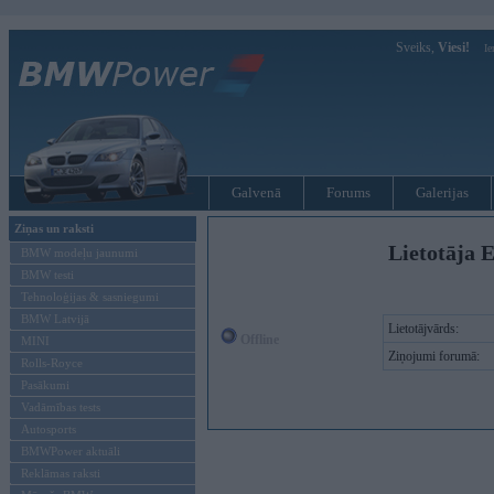
Sveiks,
Viesi!
Ie
Galvenā
Forums
Galerijas
Ziņas un raksti
Lietotāja E
BMW modeļu jaunumi
BMW testi
Tehnoloģijas & sasniegumi
BMW Latvijā
Lietotājvārds:
Offline
MINI
Ziņojumi forumā:
Rolls-Royce
Pasākumi
Vadāmības tests
Autosports
BMWPower aktuāli
Reklāmas raksti