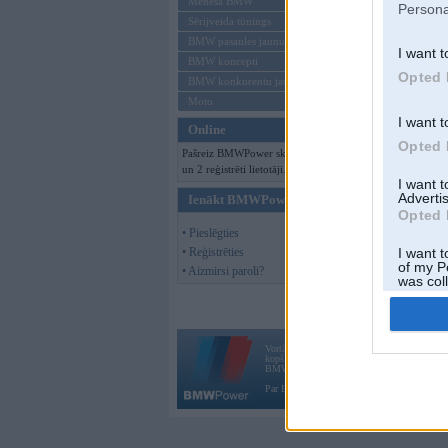
Mēneša BMW
Persona
Sērijveida tūnings
BMW pasaules jaunumi
I want t
BMW koncepti
Opted 
BMW konkurentu jaunumi
Moto
I want t
Online
Opted 
Pašreiz BMWPower skatās 99 viesi
un 2 reģistrēti lietotāji.
I want 
Advertis
Ienākt BMWPower
Opted 
• Pieslēgties
• Reģistrēties
I want t
of my P
• Aizmirsi paroli?
was col
Opted 
Vortāls BMWPower.lv darbojas
kopš 2002. gada 14. maija. Tas nav auto klubs
BMW AG.
Par BMWPower
|
Kontakti
|
Reklāma