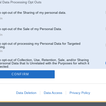
l Data Processing Opt Outs
o opt-out of the Sharing of my personal data.
In
o opt-out of the Sale of my Personal Data.
In
to opt-out of processing my Personal Data for Targeted
ing.
In
o opt-out of Collection, Use, Retention, Sale, and/or Sharing
ersonal Data that Is Unrelated with the Purposes for which it
lected.
Out
CONFIRM
 un nav saistīts ar
Galvena
|
Forums
|
Galerijas
|
Reģistrācija
|
Lietotaāji
|
Meklētājs
|
Reklā
Data Deletion
Data Access
Privacy Policy