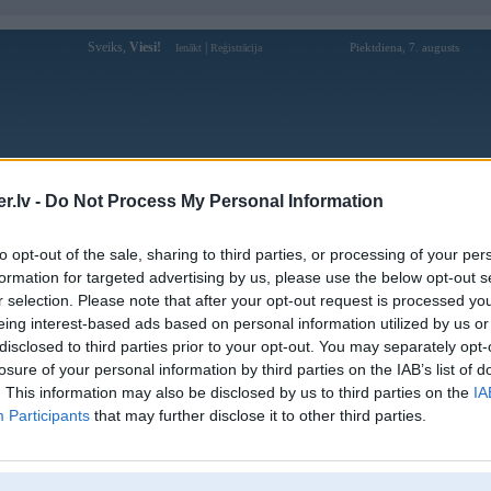
Sveiks,
Viesi!
|
Piektdiena, 7. augusts
Ienākt
Reģistrācija
Forums
Galerijas
Reģistrācija
Lietotāji
Meklētājs
.lv -
Do Not Process My Personal Information
Lietotāja Engels profils
to opt-out of the sale, sharing to third parties, or processing of your per
formation for targeted advertising by us, please use the below opt-out s
Pēdējo reizi manīts: 26. Feb 2011, 13:15
r selection. Please note that after your opt-out request is processed y
eing interest-based ads based on personal information utilized by us or
Lietotājvārds:
Engels
disclosed to third parties prior to your opt-out. You may separately opt-
Braucu ar:
maskējošo tīklu
losure of your personal information by third parties on the IAB’s list of
Nodarbošanās:
nezogu...
. This information may also be disclosed by us to third parties on the
IA
Ziņojumi forumā:
221
Participants
that may further disclose it to other third parties.
Pēdējie ziņojumi forumā
[
]