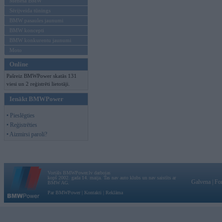
Mēneša BMW
Sērijveida tūnings
BMW pasaules jaunumi
BMW koncepti
BMW konkurentu jaunumi
Moto
Online
Pašreiz BMWPower skatās 131
viesi un 2 reģistrēti lietotāji.
Ienākt BMWPower
• Pieslēgties
• Reģistrēties
• Aizmirsi paroli?
Vortāls BMWPower.lv darbojas
kopš 2002. gada 14. maija. Tas nav auto klubs un nav saistīts ar
Galvena
|
Fo
BMW AG.
Par BMWPower
|
Kontakti
|
Reklāma