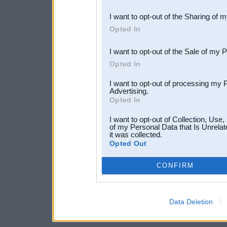
also be disclosed by us to 
I want to opt-out of the Sharing of 
Downstream Participants
th
Opted In
third parties.
I want to opt-out of the Sale of my 
Opted In
I want to opt-out of processing my 
Advertising.
Opted In
I want to opt-out of Collection, Use
of my Personal Data that Is Unrelat
it was collected.
Opted Out
CONFIRM
Data Deletion