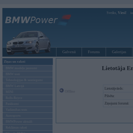
Sveiks,
Viesi!
Ie
Galvenā
Forums
Galerijas
Ziņas un raksti
Lietotāja En
BMW modeļu jaunumi
BMW testi
Tehnoloģijas & sasniegumi
BMW Latvijā
Lietotājvārds:
Offline
MINI
Pilsēta:
Rolls-Royce
Ziņojumi forumā:
Pasākumi
Vadāmības tests
Autosports
BMWPower aktuāli
Reklāmas raksti