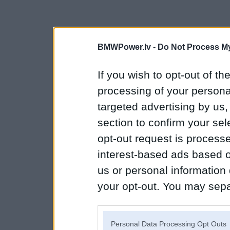
BMWPower.lv -
Do Not Process My
If you wish to opt-out of the
processing of your personal
targeted advertising by us
section to confirm your sel
opt-out request is proces
interest-based ads based o
us or personal information d
your opt-out. You may separ
disclosure of your personal
IAB’s list of downstream pa
Personal Data Processing Opt Outs