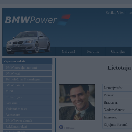
Sveiks,
Viesi!
Ie
Galvenā
Forums
Galerijas
Ziņas un raksti
Lietotāja
BMW modeļu jaunumi
BMW testi
Tehnoloģijas & sasniegumi
BMW Latvijā
Lietotājvārds:
MINI
Pilsēta:
Rolls-Royce
Braucu ar:
Pasākumi
Vadāmības tests
Nodarbošanās:
Autosports
Intereses:
BMWPower aktuāli
Ziņojumi forumā:
Reklāmas raksti
Offline