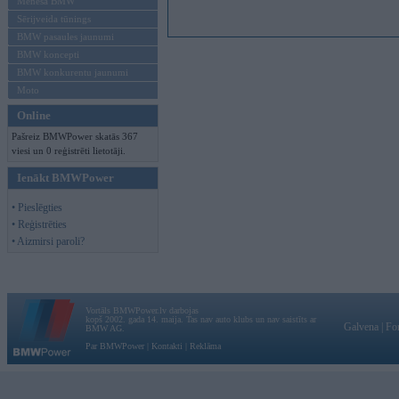
Mēneša BMW
Sērijveida tūnings
BMW pasaules jaunumi
BMW koncepti
BMW konkurentu jaunumi
Moto
Online
Pašreiz BMWPower skatās 367
viesi un 0 reģistrēti lietotāji.
Ienākt BMWPower
• Pieslēgties
• Reģistrēties
• Aizmirsi paroli?
Vortāls BMWPower.lv darbojas
kopš 2002. gada 14. maija. Tas nav auto klubs un nav saistīts ar
Galvena
|
Fo
BMW AG.
Par BMWPower
|
Kontakti
|
Reklāma