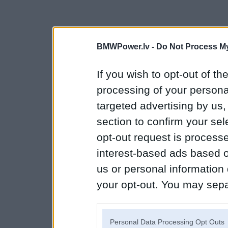
BMWPower.lv -
Do Not Process My
If you wish to opt-out of the
processing of your personal
targeted advertising by us
section to confirm your sel
opt-out request is proces
interest-based ads based o
us or personal information d
your opt-out. You may separ
disclosure of your personal
IAB’s list of downstream pa
Personal Data Processing Opt Outs