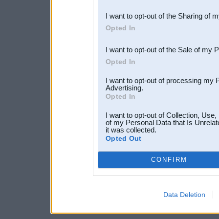
also be disclosed by us to 
I want to opt-out of the Sharing of 
Downstream Participants
th
Opted In
third parties.
I want to opt-out of the Sale of my 
Opted In
I want to opt-out of processing my 
Advertising.
Opted In
I want to opt-out of Collection, Use
of my Personal Data that Is Unrelat
it was collected.
Opted Out
CONFIRM
Data Deletion