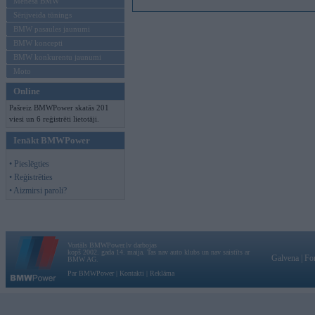
Mēneša BMW
Sērijveida tūnings
BMW pasaules jaunumi
BMW koncepti
BMW konkurentu jaunumi
Moto
Online
Pašreiz BMWPower skatās 201
viesi un 6 reģistrēti lietotāji.
Ienākt BMWPower
• Pieslēgties
• Reģistrēties
• Aizmirsi paroli?
Vortāls BMWPower.lv darbojas
kopš 2002. gada 14. maija. Tas nav auto klubs un nav saistīts ar
Galvena
|
Fo
BMW AG.
Par BMWPower
|
Kontakti
|
Reklāma