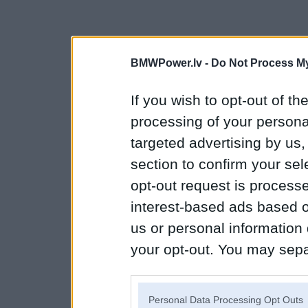
BMWPower.lv -
Do Not Process My
If you wish to opt-out of the
processing of your personal
targeted advertising by us
section to confirm your sel
opt-out request is proces
interest-based ads based o
us or personal information d
your opt-out. You may separ
disclosure of your personal
IAB’s list of downstream pa
Personal Data Processing Opt Outs