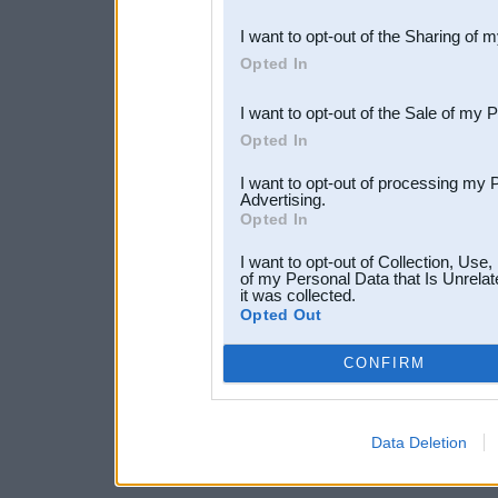
also be disclosed by us to 
I want to opt-out of the Sharing of 
Downstream Participants
th
Opted In
third parties.
I want to opt-out of the Sale of my 
Opted In
I want to opt-out of processing my 
Advertising.
Opted In
I want to opt-out of Collection, Use
of my Personal Data that Is Unrelat
it was collected.
Opted Out
CONFIRM
Data Deletion