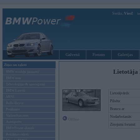
Sveiks,
Viesi!
Ie
Galvenā
Forums
Galerijas
Ziņas un raksti
Lietotāja
BMW modeļu jaunumi
BMW testi
Tehnoloģijas & sasniegumi
BMW Latvijā
Lietotājvārds:
MINI
Pilsēta:
Rolls-Royce
Braucu ar:
Pasākumi
Vadāmības tests
Nodarbošanās:
Offline
Autosports
Ziņojumi forumā:
BMWPower aktuāli
Reklāmas raksti