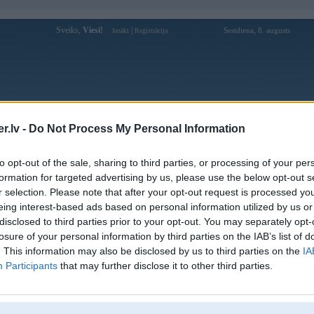
Sveiks,
Viesi!
|
Sestdiena, 8. augusts
Ienākt
Reģistrācija
Forums
Galerijas
Reģistrācija
Lietotāji
Meklētājs
.lv -
Do Not Process My Personal Information
Lietotāja Edgarssss profils
to opt-out of the sale, sharing to third parties, or processing of your per
formation for targeted advertising by us, please use the below opt-out s
Pēdējo reizi manīts: 19. Jun 2018, 13:34
r selection. Please note that after your opt-out request is processed y
eing interest-based ads based on personal information utilized by us or
Lietotājvārds:
Edgarssss
disclosed to third parties prior to your opt-out. You may separately opt-
Pilsēta:
Jelgava
losure of your personal information by third parties on the IAB’s list of
Braucu ar:
BMW 525 M-paket!
. This information may also be disclosed by us to third parties on the
IA
Ziņojumi forumā:
14
Participants
that may further disclose it to other third parties.
Pēdējie ziņojumi forumā
[
]