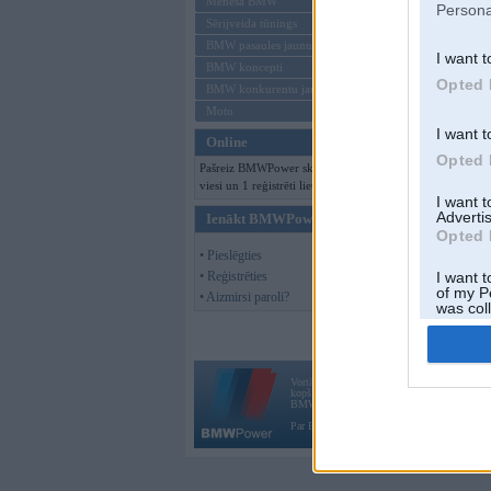
Offline
Mēneša BMW
Persona
Sērijveida tūnings
BMW pasaules jaunumi
I want t
BMW koncepti
Opted 
BMW konkurentu jaunumi
Moto
I want t
Online
Opted 
Pašreiz BMWPower skatās 115
viesi un 1 reģistrēti lietotāji.
I want 
Advertis
Ienākt BMWPower
Opted 
• Pieslēgties
• Reģistrēties
I want t
of my P
• Aizmirsi paroli?
was col
Opted 
Vortāls BMWPower.lv darbojas
kopš 2002. gada 14. maija. Tas nav auto klubs
BMW AG.
Par BMWPower
|
Kontakti
|
Reklāma