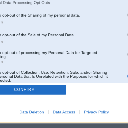
l Data Processing Opt Outs
o opt-out of the Sharing of my personal data.
In
o opt-out of the Sale of my Personal Data.
In
to opt-out of processing my Personal Data for Targeted
ing.
In
o opt-out of Collection, Use, Retention, Sale, and/or Sharing
ersonal Data that Is Unrelated with the Purposes for which it
lected.
Out
CONFIRM
 un nav saistīts ar
Galvena
|
Forums
|
Galerijas
|
Reģistrācija
|
Lietotaāji
|
Meklētājs
|
Reklā
Data Deletion
Data Access
Privacy Policy