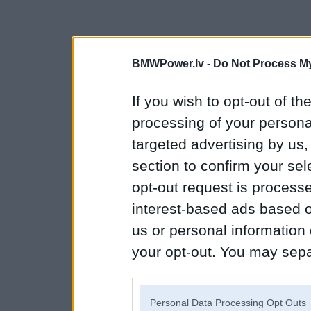
BMWPower.lv -
Do Not Process My
If you wish to opt-out of the
processing of your personal
targeted advertising by us
section to confirm your sel
opt-out request is proces
interest-based ads based o
us or personal information d
your opt-out. You may separ
disclosure of your personal
IAB’s list of downstream pa
Personal Data Processing Opt Outs