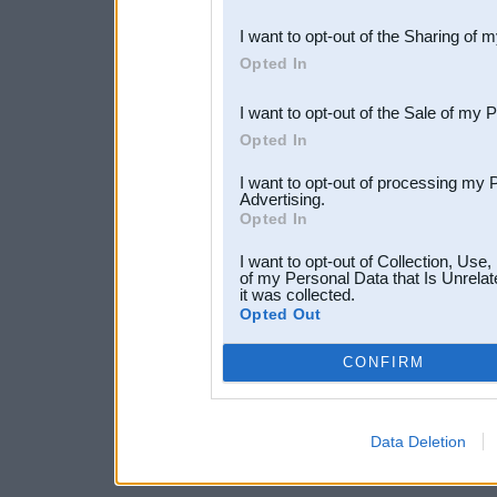
also be disclosed by us to 
I want to opt-out of the Sharing of 
Downstream Participants
th
Opted In
third parties.
I want to opt-out of the Sale of my 
Opted In
I want to opt-out of processing my 
Advertising.
Opted In
I want to opt-out of Collection, Use
of my Personal Data that Is Unrelat
it was collected.
Opted Out
CONFIRM
Data Deletion