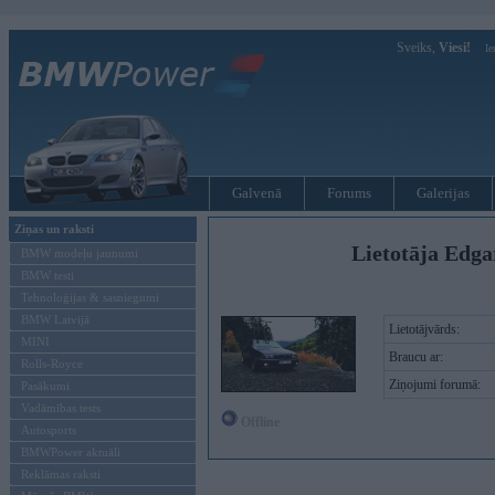
Sveiks,
Viesi!
Ie
Galvenā
Forums
Galerijas
Ziņas un raksti
Lietotāja Edga
BMW modeļu jaunumi
BMW testi
Tehnoloģijas & sasniegumi
BMW Latvijā
Lietotājvārds:
MINI
Braucu ar:
Rolls-Royce
Ziņojumi forumā:
Pasākumi
Vadāmības tests
Offline
Autosports
BMWPower aktuāli
Reklāmas raksti