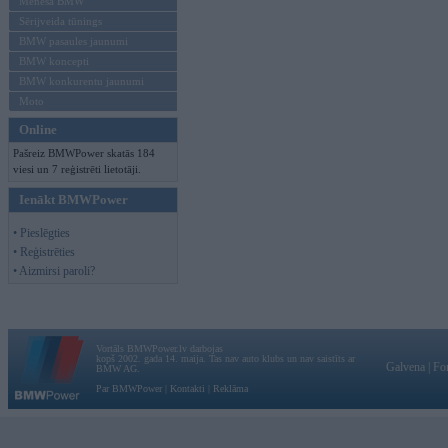
Mēneša BMW
Sērijveida tūnings
BMW pasaules jaunumi
BMW koncepti
BMW konkurentu jaunumi
Moto
Online
Pašreiz BMWPower skatās 184
viesi un 7 reģistrēti lietotāji.
Ienākt BMWPower
• Pieslēgties
• Reģistrēties
• Aizmirsi paroli?
Vortāls BMWPower.lv darbojas
kopš 2002. gada 14. maija. Tas nav auto klubs un nav saistīts ar
Galvena
|
Fo
BMW AG.
Par BMWPower
|
Kontakti
|
Reklāma