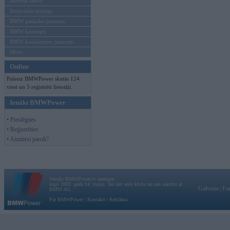
Mēneša BMW
Sērijveida tūnings
BMW pasaules jaunumi
BMW koncepti
BMW konkurentu jaunumi
Moto
Online
Pašreiz BMWPower skatās 124
viesi un 5 reģistrēti lietotāji.
Ienākt BMWPower
• Pieslēgties
• Reģistrēties
• Aizmirsi paroli?
Vortāls BMWPower.lv darbojas
kopš 2002. gada 14. maija. Tas nav auto klubs un nav saistīts ar
Galvena
|
Fo
BMW AG.
Par BMWPower
|
Kontakti
|
Reklāma