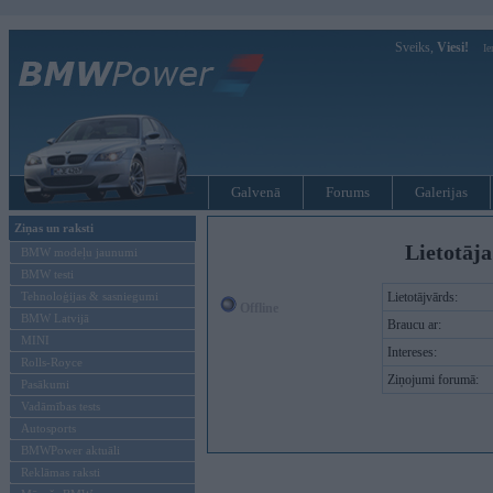
Sveiks,
Viesi!
Ie
Galvenā
Forums
Galerijas
Ziņas un raksti
Lietotāja
BMW modeļu jaunumi
BMW testi
Tehnoloģijas & sasniegumi
Lietotājvārds:
Offline
BMW Latvijā
Braucu ar:
MINI
Intereses:
Rolls-Royce
Ziņojumi forumā:
Pasākumi
Vadāmības tests
Autosports
BMWPower aktuāli
Reklāmas raksti