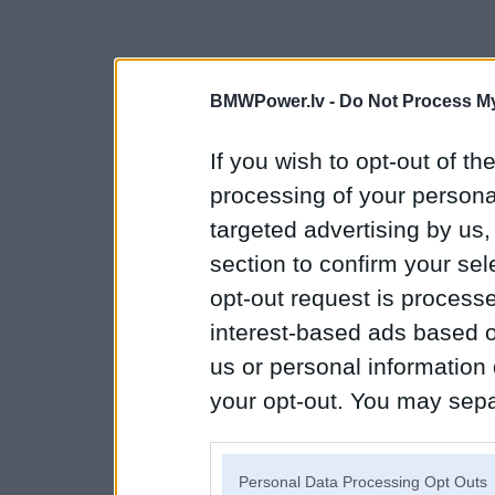
BMWPower.lv -
Do Not Process My
If you wish to opt-out of the
processing of your personal
targeted advertising by us
section to confirm your sel
opt-out request is proces
interest-based ads based o
us or personal information d
your opt-out. You may separ
disclosure of your personal
IAB’s list of downstream pa
Personal Data Processing Opt Outs