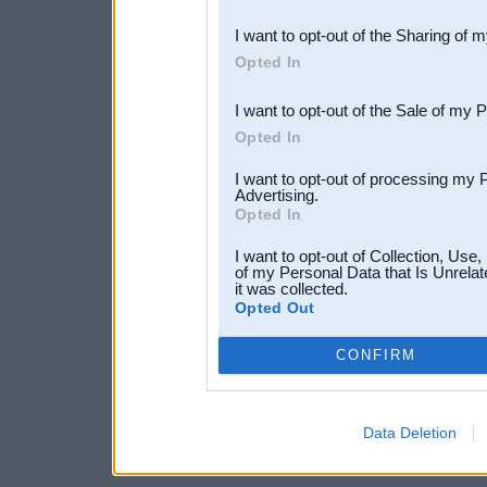
also be disclosed by us to 
I want to opt-out of the Sharing of 
Downstream Participants
th
Opted In
third parties.
I want to opt-out of the Sale of my 
Opted In
I want to opt-out of processing my 
Advertising.
Opted In
I want to opt-out of Collection, Use
of my Personal Data that Is Unrelat
it was collected.
Opted Out
CONFIRM
Data Deletion