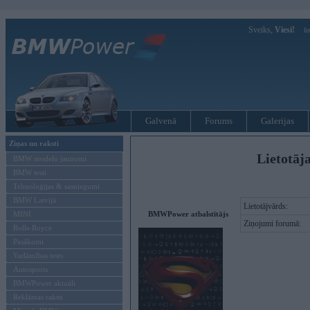
Sveiks,
Viesi!
Ie
Galvenā
Forums
Galerijas
Ziņas un raksti
Lietotāj
BMW modeļu jaunumi
BMW testi
Tehnoloģijas & sasniegumi
BMW Latvijā
Lietotājvārds:
MINI
BMWPower atbalstītājs
Ziņojumi forumā:
Rolls-Royce
Pasākumi
Vadāmības tests
Autosports
BMWPower aktuāli
Reklāmas raksti