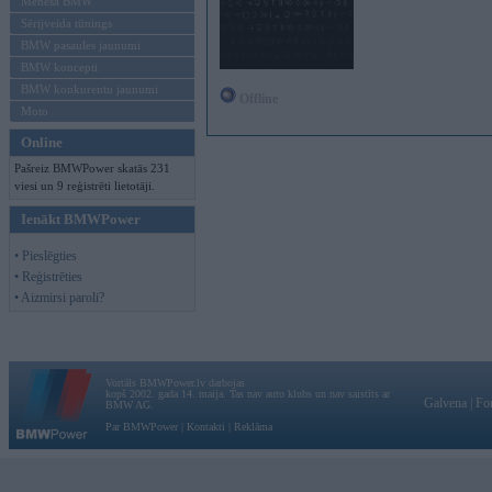
Mēneša BMW
Sērijveida tūnings
BMW pasaules jaunumi
BMW koncepti
BMW konkurentu jaunumi
Offline
Moto
Online
Pašreiz BMWPower skatās 231
viesi un 9 reģistrēti lietotāji.
Ienākt BMWPower
• Pieslēgties
• Reģistrēties
• Aizmirsi paroli?
Vortāls BMWPower.lv darbojas
kopš 2002. gada 14. maija. Tas nav auto klubs un nav saistīts ar
Galvena
|
Fo
BMW AG.
Par BMWPower
|
Kontakti
|
Reklāma