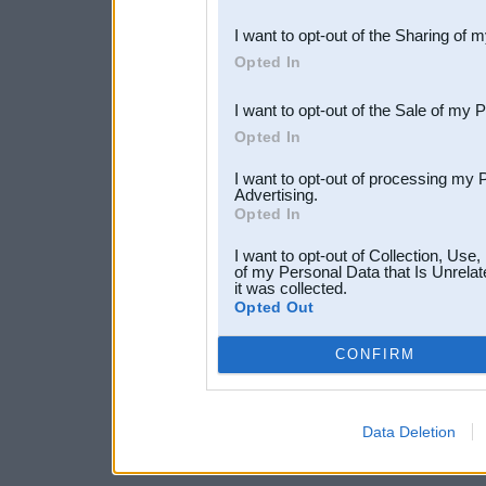
also be disclosed by us to 
I want to opt-out of the Sharing of 
Downstream Participants
th
Opted In
third parties.
I want to opt-out of the Sale of my 
Opted In
I want to opt-out of processing my 
Advertising.
Opted In
I want to opt-out of Collection, Use
of my Personal Data that Is Unrelat
it was collected.
Opted Out
CONFIRM
Data Deletion