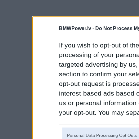
BMWPower.lv -
Do Not Process My
If you wish to opt-out of the
processing of your personal
targeted advertising by us
section to confirm your sel
opt-out request is proces
interest-based ads based o
us or personal information d
your opt-out. You may separ
disclosure of your personal
IAB’s list of downstream pa
Personal Data Processing Opt Outs