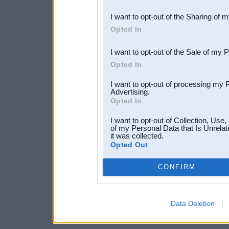
also be disclosed by us to 
I want to opt-out of the Sharing of 
Downstream Participants
th
Opted In
third parties.
I want to opt-out of the Sale of my 
Opted In
I want to opt-out of processing my 
Advertising.
Opted In
I want to opt-out of Collection, Use
of my Personal Data that Is Unrelat
it was collected.
Opted Out
CONFIRM
Data Deletion