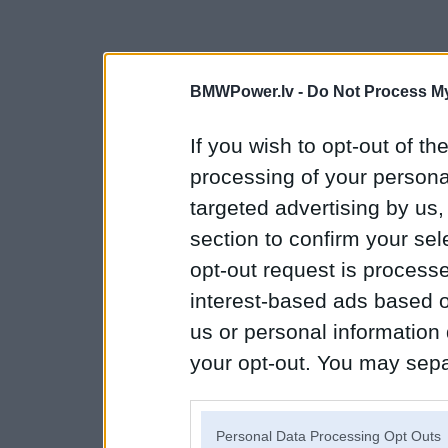
BMWPower.lv -
Do Not Process My
If you wish to opt-out of the
processing of your personal
targeted advertising by us
section to confirm your sel
opt-out request is proces
interest-based ads based o
us or personal information d
your opt-out. You may separ
disclosure of your personal
IAB’s list of downstream pa
Personal Data Processing Opt Outs