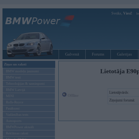
Sveiks,
Viesi!
Ie
Galvenā
Forums
Galerijas
Ziņas un raksti
Lietotāja E90
BMW modeļu jaunumi
BMW testi
Tehnoloģijas & sasniegumi
BMW Latvijā
Lietotājvārds:
Offline
MINI
Ziņojumi forumā:
Rolls-Royce
Pasākumi
Vadāmības tests
Autosports
BMWPower aktuāli
Reklāmas raksti