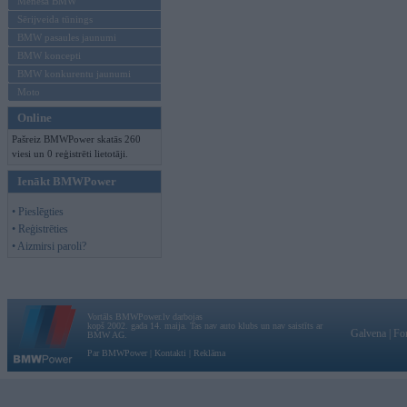
Mēneša BMW
Sērijveida tūnings
BMW pasaules jaunumi
BMW koncepti
BMW konkurentu jaunumi
Moto
Online
Pašreiz BMWPower skatās 260
viesi un 0 reģistrēti lietotāji.
Ienākt BMWPower
• Pieslēgties
• Reģistrēties
• Aizmirsi paroli?
Vortāls BMWPower.lv darbojas
kopš 2002. gada 14. maija. Tas nav auto klubs un nav saistīts ar
Galvena
|
Fo
BMW AG.
Par BMWPower
|
Kontakti
|
Reklāma