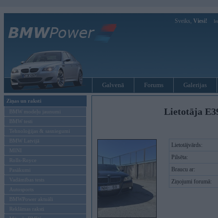
Sveiks,
Viesi!
Ie
Galvenā
Forums
Galerijas
Ziņas un raksti
Lietotāja E3
BMW modeļu jaunumi
BMW testi
Tehnoloģijas & sasniegumi
BMW Latvijā
Lietotājvārds:
MINI
Pilsēta:
Rolls-Royce
Braucu ar:
Pasākumi
Vadāmības tests
Ziņojumi forumā:
Autosports
BMWPower aktuāli
Reklāmas raksti