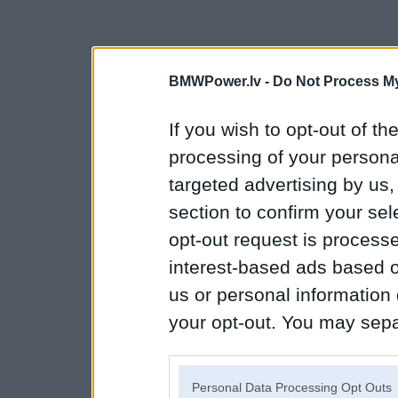
BMWPower.lv -
Do Not Process My
If you wish to opt-out of the
processing of your personal
targeted advertising by us
section to confirm your sel
opt-out request is proces
interest-based ads based o
us or personal information d
your opt-out. You may separ
disclosure of your personal
IAB’s list of downstream pa
Personal Data Processing Opt Outs