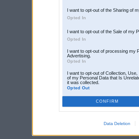
also be disclosed by us to 
I want to opt-out of the Sharing of 
Downstream Participants
th
Opted In
third parties.
I want to opt-out of the Sale of my 
Opted In
I want to opt-out of processing my 
Advertising.
Opted In
I want to opt-out of Collection, Use
of my Personal Data that Is Unrelat
it was collected.
Opted Out
CONFIRM
Data Deletion