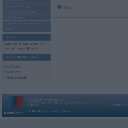
Mēneša BMW
Sērijveida tūnings
Offline
BMW pasaules jaunumi
BMW koncepti
BMW konkurentu jaunumi
Moto
Online
Pašreiz BMWPower skatās 116
viesi un 3 reģistrēti lietotāji.
Ienākt BMWPower
• Pieslēgties
• Reģistrēties
• Aizmirsi paroli?
Vortāls BMWPower.lv darbojas
kopš 2002. gada 14. maija. Tas nav auto klubs un nav saistīts ar
Galvena
|
Fo
BMW AG.
Par BMWPower
|
Kontakti
|
Reklāma