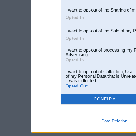
also be disclosed by us to 
I want to opt-out of the Sharing of 
Downstream Participants
th
Opted In
third parties.
I want to opt-out of the Sale of my 
Opted In
I want to opt-out of processing my 
Advertising.
Opted In
I want to opt-out of Collection, Use
of my Personal Data that Is Unrelat
it was collected.
Opted Out
CONFIRM
Data Deletion