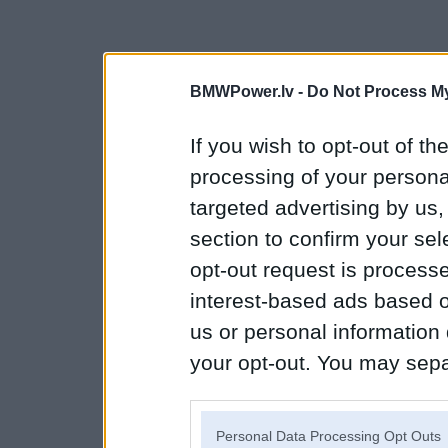
BMWPower.lv -
Do Not Process My
If you wish to opt-out of the
processing of your personal
targeted advertising by us
section to confirm your sel
opt-out request is proces
interest-based ads based o
us or personal information d
your opt-out. You may separ
disclosure of your personal
IAB’s list of downstream pa
Personal Data Processing Opt Outs