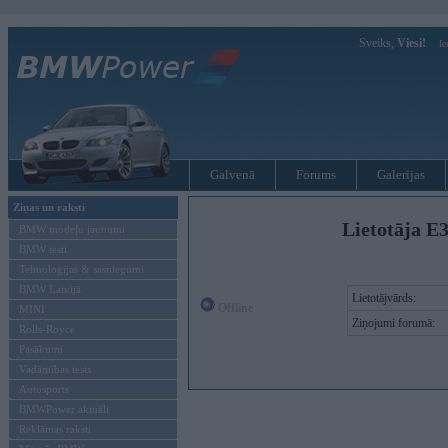
Sveiks,
Viesi!
Ie
Galvenā
Forums
Galerijas
Ziņas un raksti
Lietotāja E
BMW modeļu jaunumi
BMW testi
Tehnoloģijas & sasniegumi
BMW Latvijā
Lietotājvārds:
Offline
MINI
Ziņojumi forumā:
Rolls-Royce
Pasākumi
Vadāmības tests
Autosports
BMWPower aktuāli
Reklāmas raksti