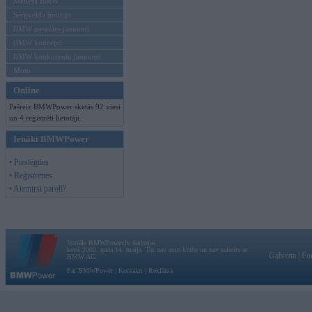
Mēneša BMW
Sērijveida tūnings
BMW pasaules jaunumi
BMW koncepti
BMW konkurentu jaunumi
Moto
Online
Pašreiz BMWPower skatās 92 viesi
un 4 reģistrēti lietotāji.
Ienākt BMWPower
• Pieslēgties
• Reģistrēties
• Aizmirsi paroli?
Vortāls BMWPower.lv darbojas
kopš 2002. gada 14. maija. Tas nav auto klubs un nav saistīts ar
Galvena
|
Fo
BMW AG.
Par BMWPower
|
Kontakti
|
Reklāma