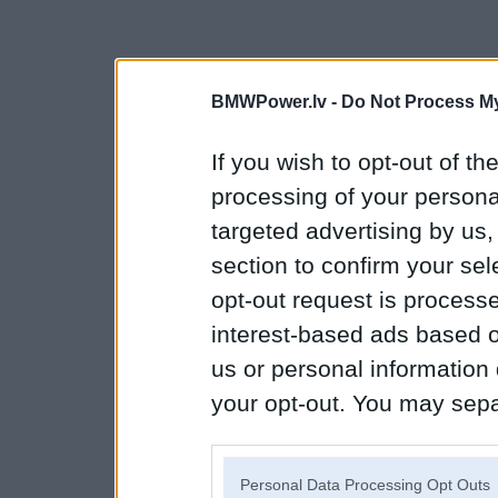
BMWPower.lv -
Do Not Process My
If you wish to opt-out of the
processing of your personal
targeted advertising by us
section to confirm your sel
opt-out request is proces
interest-based ads based o
us or personal information d
your opt-out. You may separ
disclosure of your personal
IAB’s list of downstream pa
Personal Data Processing Opt Outs