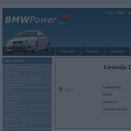
Sveiks,
Viesi!
Ie
Galvenā
Forums
Galerijas
Ziņas un raksti
Lietotāja 
BMW modeļu jaunumi
BMW testi
Tehnoloģijas & sasniegumi
BMW Latvijā
Lietotājvārds:
Offline
MINI
Pilsēta:
Rolls-Royce
Braucu ar:
Pasākumi
Vadāmības tests
Ziņojumi forumā:
Autosports
BMWPower aktuāli
Reklāmas raksti