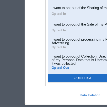
also be disclosed by us to 
I want to opt-out of the Sharing of 
Downstream Participants
th
Opted In
third parties.
I want to opt-out of the Sale of my 
Opted In
I want to opt-out of processing my 
Advertising.
Opted In
I want to opt-out of Collection, Use
of my Personal Data that Is Unrelat
it was collected.
Opted Out
CONFIRM
Data Deletion