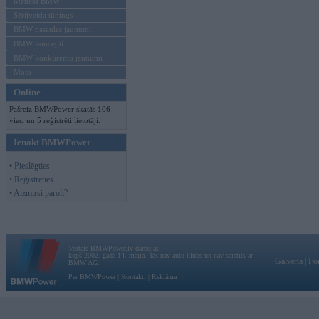
Mēneša BMW
Sērijveida tūnings
BMW pasaules jaunumi
BMW koncepti
BMW konkurentu jaunumi
Moto
Online
Pašreiz BMWPower skatās 106
viesi un 5 reģistrēti lietotāji.
Ienākt BMWPower
• Pieslēgties
• Reģistrēties
• Aizmirsi paroli?
Vortāls BMWPower.lv darbojas
kopš 2002. gada 14. maija. Tas nav auto klubs un nav saistīts ar
Galvena
|
Fo
BMW AG.
Par BMWPower
|
Kontakti
|
Reklāma