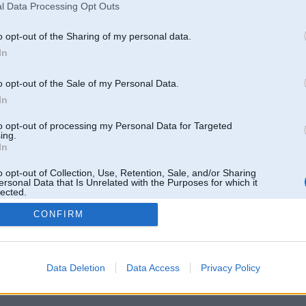
l Data Processing Opt Outs
o opt-out of the Sharing of my personal data.
In
o opt-out of the Sale of my Personal Data.
In
to opt-out of processing my Personal Data for Targeted
ing.
In
o opt-out of Collection, Use, Retention, Sale, and/or Sharing
ersonal Data that Is Unrelated with the Purposes for which it
lected.
Out
CONFIRM
 un nav saistīts ar
Galvena
|
Forums
|
Galerijas
|
Reģistrācija
|
Lietotaāji
|
Meklētājs
|
Reklā
Data Deletion
Data Access
Privacy Policy