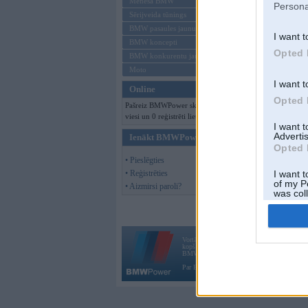
Mēneša BMW
Persona
Sērijveida tūnings
BMW pasaules jaunumi
I want t
BMW koncepti
Opted 
BMW konkurentu jaunumi
Moto
I want t
Online
Opted 
Pašreiz BMWPower skatās 105
viesi un 0 reģistrēti lietotāji.
I want 
Advertis
Ienākt BMWPower
Opted 
• Pieslēgties
• Reģistrēties
I want t
of my P
• Aizmirsi paroli?
was col
Opted 
Vortāls BMWPower.lv darbojas
kopš 2002. gada 14. maija. Tas nav auto klubs
BMW AG.
Par BMWPower
|
Kontakti
|
Reklāma