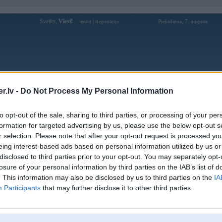
Sveiks,
Viesi!
|
Piektdiena, 7. augusts
Ienākt
Reģistrācija
Forums
Galerijas
Reģistrācija
Lietotāji
Meklētājs
.lv -
Do Not Process My Personal Information
Lietotāja Dynamo profils
to opt-out of the sale, sharing to third parties, or processing of your per
formation for targeted advertising by us, please use the below opt-out s
Pēdējo reizi manīts: 04. Dec 2023, 22:13
r selection. Please note that after your opt-out request is processed y
eing interest-based ads based on personal information utilized by us or
Lietotājvārds:
Dynamo
disclosed to third parties prior to your opt-out. You may separately opt-
Pilsēta:
Tukums
losure of your personal information by third parties on the IAB’s list of
Braucu ar:
Bmw e65
. This information may also be disclosed by us to third parties on the
IA
Ziņojumi forumā:
10
Participants
that may further disclose it to other third parties.
Pēdējie ziņojumi forumā
[
]