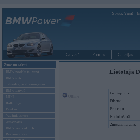
Sveiks,
Viesi!
Ie
Galvenā
Forums
Galerijas
Ziņas un raksti
Lietotāja D
BMW modeļu jaunumi
BMW testi
Tehnoloģijas & sasniegumi
BMW Latvijā
Lietotājvārds:
Offline
MINI
Pilsēta:
Rolls-Royce
Braucu ar:
Pasākumi
Vadāmības tests
Nodarbošanās:
Autosports
Ziņojumi forumā:
BMWPower aktuāli
Reklāmas raksti