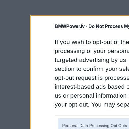
BMWPower.lv -
Do Not Process My
If you wish to opt-out of the
processing of your personal
targeted advertising by us
section to confirm your sel
opt-out request is proces
interest-based ads based o
us or personal information d
your opt-out. You may separ
disclosure of your personal
IAB’s list of downstream pa
Personal Data Processing Opt Outs