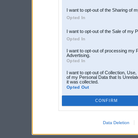
also be disclosed by us to 
I want to opt-out of the Sharing of 
Downstream Participants
th
Opted In
third parties.
I want to opt-out of the Sale of my 
Opted In
I want to opt-out of processing my 
Advertising.
Opted In
I want to opt-out of Collection, Use
of my Personal Data that Is Unrelat
it was collected.
Opted Out
CONFIRM
Data Deletion