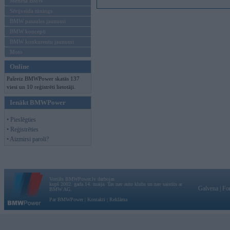
Mēneša BMW
Sērijveida tūnings
BMW pasaules jaunumi
BMW koncepti
BMW konkurentu jaunumi
Moto
Online
Pašreiz BMWPower skatās 137
viesi un 10 reģistrēti lietotāji.
Ienākt BMWPower
• Pieslēgties
• Reģistrēties
• Aizmirsi paroli?
Vortāls BMWPower.lv darbojas
kopš 2002. gada 14. maija. Tas nav auto klubs un nav saistīts ar
Galvena
|
Fo
BMW AG.
Par BMWPower
|
Kontakti
|
Reklāma