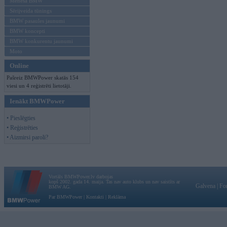
Mēneša BMW
Sērijveida tūnings
BMW pasaules jaunumi
BMW koncepti
BMW konkurentu jaunumi
Moto
Online
Pašreiz BMWPower skatās 154
viesi un 4 reģistrēti lietotāji.
Ienākt BMWPower
• Pieslēgties
• Reģistrēties
• Aizmirsi paroli?
Vortāls BMWPower.lv darbojas
kopš 2002. gada 14. maija. Tas nav auto klubs un nav saistīts ar
Galvena
|
Fo
BMW AG.
Par BMWPower
|
Kontakti
|
Reklāma