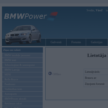
Sveiks,
Viesi!
Ie
Galvenā
Forums
Galerijas
Ziņas un raksti
Lietotāja 
BMW modeļu jaunumi
BMW testi
Tehnoloģijas & sasniegumi
BMW Latvijā
Lietotājvārds:
Offline
MINI
Braucu ar:
Rolls-Royce
Ziņojumi forumā:
Pasākumi
Vadāmības tests
Autosports
BMWPower aktuāli
Reklāmas raksti