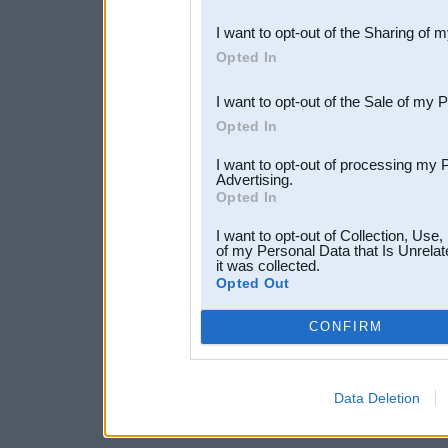
also be disclosed by us to 
I want to opt-out of the Sharing of 
Downstream Participants
th
Opted In
third parties.
I want to opt-out of the Sale of my 
Opted In
I want to opt-out of processing my 
Advertising.
Opted In
I want to opt-out of Collection, Use
of my Personal Data that Is Unrelat
it was collected.
Opted Out
CONFIRM
Data Deletion