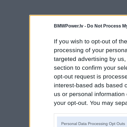
BMWPower.lv -
Do Not Process My
If you wish to opt-out of the
processing of your personal
targeted advertising by us
section to confirm your sel
opt-out request is proces
interest-based ads based o
us or personal information d
your opt-out. You may separ
disclosure of your personal
IAB’s list of downstream pa
Personal Data Processing Opt Outs