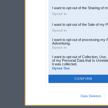
also be disclosed by us to 
I want to opt-out of the Sharing of 
Downstream Participants
th
Opted In
third parties.
I want to opt-out of the Sale of my 
Opted In
I want to opt-out of processing my 
Advertising.
Opted In
I want to opt-out of Collection, Use
of my Personal Data that Is Unrelat
it was collected.
Opted Out
CONFIRM
Data Deletion