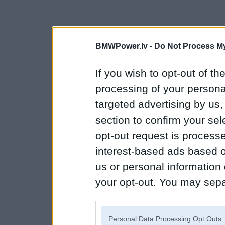
BMWPower.lv -
Do Not Process My
If you wish to opt-out of the
processing of your personal
targeted advertising by us
section to confirm your sel
opt-out request is proces
interest-based ads based o
us or personal information d
your opt-out. You may separ
disclosure of your personal
IAB’s list of downstream pa
Personal Data Processing Opt Outs