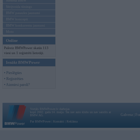
Mēneša BMW
Sērijveida tūnings
BMW pasaules jaunumi
BMW koncepti
BMW konkurentu jaunumi
Moto
Online
Pašreiz BMWPower skatās 113
viesi un 1 reģistrēti lietotāji.
Ienākt BMWPower
• Pieslēgties
• Reģistrēties
• Aizmirsi paroli?
Vortāls BMWPower.lv darbojas
kopš 2002. gada 14. maija. Tas nav auto klubs un nav saistīts ar
Galvena
|
Fo
BMW AG.
Par BMWPower
|
Kontakti
|
Reklāma