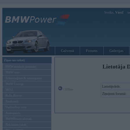
Sveiks,
Viesi!
Ie
Galvenā
Forums
Galerijas
Ziņas un raksti
Lietotāja D
BMW modeļu jaunumi
BMW testi
Tehnoloģijas & sasniegumi
BMW Latvijā
Lietotājvārds:
Offline
MINI
Ziņojumi forumā:
Rolls-Royce
Pasākumi
Vadāmības tests
Autosports
BMWPower aktuāli
Reklāmas raksti