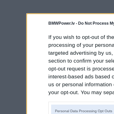
BMWPower.lv -
Do Not Process My
If you wish to opt-out of the
processing of your personal
targeted advertising by us
section to confirm your sel
opt-out request is proces
interest-based ads based o
us or personal information d
your opt-out. You may separ
disclosure of your personal
IAB’s list of downstream pa
Personal Data Processing Opt Outs