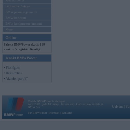
Mēneša BMW
Sērijveida tūnings
BMW pasaules jaunumi
BMW koncepti
BMW konkurentu jaunumi
Moto
Online
Pašreiz BMWPower skatās 118
viesi un 5 reģistrēti lietotāji.
Ienākt BMWPower
• Pieslēgties
• Reģistrēties
• Aizmirsi paroli?
Vortāls BMWPower.lv darbojas
kopš 2002. gada 14. maija. Tas nav auto klubs un nav saistīts ar
Galvena
|
Fo
BMW AG.
Par BMWPower
|
Kontakti
|
Reklāma