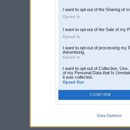
also be disclosed by us to 
I want to opt-out of the Sharing of 
Downstream Participants
th
Opted In
third parties.
I want to opt-out of the Sale of my 
Opted In
I want to opt-out of processing my 
Advertising.
Opted In
I want to opt-out of Collection, Use
of my Personal Data that Is Unrelat
it was collected.
Opted Out
CONFIRM
Data Deletion