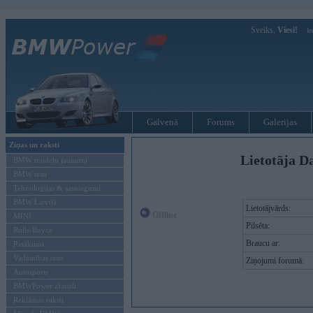
Sveiks,
Viesi!
Ie
Galvenā
Forums
Galerijas
Ziņas un raksti
Lietotāja D
BMW modeļu jaunumi
BMW testi
Tehnoloģijas & sasniegumi
BMW Latvijā
Lietotājvārds:
Offline
MINI
Pilsēta:
Rolls-Royce
Braucu ar:
Pasākumi
Vadāmības tests
Ziņojumi forumā:
Autosports
BMWPower aktuāli
Reklāmas raksti