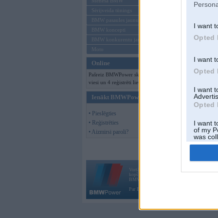
Mēneša BMW
Persona
Sērijveida tūnings
BMW pasaules jaunumi
I want t
BMW koncepti
Opted 
BMW konkurentu jaunumi
Moto
I want t
Online
Opted 
Pašreiz BMWPower skatās 164
viesi un 4 reģistrēti lietotāji.
I want 
Advertis
Ienākt BMWPower
Opted 
• Pieslēgties
• Reģistrēties
I want t
of my P
• Aizmirsi paroli?
was col
Opted 
Vortāls BMWPower.lv darbojas
kopš 2002. gada 14. maija. Tas nav auto klubs
BMW AG.
Par BMWPower
|
Kontakti
|
Reklāma