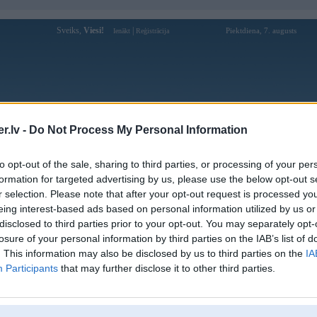
Sveiks,
Viesi!
|
Piektdiena, 7. augusts
Ienākt
Reģistrācija
Forums
Galerijas
Reģistrācija
Lietotāji
Meklētājs
.lv -
Do Not Process My Personal Information
Lietotāja Cm88support profils
to opt-out of the sale, sharing to third parties, or processing of your per
formation for targeted advertising by us, please use the below opt-out s
Lietotājvārds:
Cm88support
r selection. Please note that after your opt-out request is processed y
eing interest-based ads based on personal information utilized by us or
Nodarbošanās:
CM88
disclosed to third parties prior to your opt-out. You may separately opt-
Ziņojumi forumā:
0
losure of your personal information by third parties on the IAB’s list of
Pēdējie ziņojumi forumā
[
]
. This information may also be disclosed by us to third parties on the
IA
Participants
that may further disclose it to other third parties.