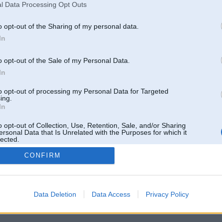
l Data Processing Opt Outs
o opt-out of the Sharing of my personal data.
In
o opt-out of the Sale of my Personal Data.
In
to opt-out of processing my Personal Data for Targeted
ing.
In
o opt-out of Collection, Use, Retention, Sale, and/or Sharing
ersonal Data that Is Unrelated with the Purposes for which it
lected.
Out
CONFIRM
 un nav saistīts ar
Galvena
|
Forums
|
Galerijas
|
Reģistrācija
|
Lietotaāji
|
Meklētājs
|
Reklā
Data Deletion
Data Access
Privacy Policy