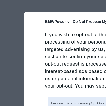
BMWPower.lv -
Do Not Process My
If you wish to opt-out of the
processing of your personal
targeted advertising by us
section to confirm your sel
opt-out request is proces
interest-based ads based o
us or personal information d
your opt-out. You may separ
disclosure of your personal
IAB’s list of downstream pa
Personal Data Processing Opt Outs