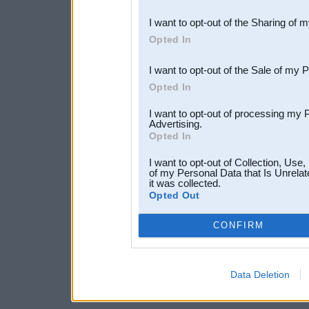
also be disclosed by us to 
I want to opt-out of the Sharing of 
Downstream Participants
th
Opted In
third parties.
I want to opt-out of the Sale of my 
Opted In
I want to opt-out of processing my 
Advertising.
Opted In
I want to opt-out of Collection, Use
of my Personal Data that Is Unrelat
it was collected.
Opted Out
CONFIRM
Data Deletion