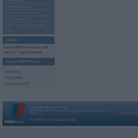
Mēneša BMW
Sērijveida tūnings
BMW pasaules jaunumi
BMW koncepti
BMW konkurentu jaunumi
Moto
Online
Pašreiz BMWPower skatās 140
viesi un 7 reģistrēti lietotāji.
Ienākt BMWPower
• Pieslēgties
• Reģistrēties
• Aizmirsi paroli?
Vortāls BMWPower.lv darbojas
kopš 2002. gada 14. maija. Tas nav auto klubs un nav saistīts ar
Galvena
|
Fo
BMW AG.
Par BMWPower
|
Kontakti
|
Reklāma