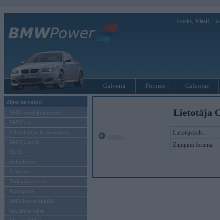
Sveiks,
Viesi!
Ie
Galvenā
Forums
Galerijas
Ziņas un raksti
Lietotāja C
BMW modeļu jaunumi
BMW testi
Tehnoloģijas & sasniegumi
Lietotājvārds:
Offline
BMW Latvijā
Ziņojumi forumā:
MINI
Rolls-Royce
Pasākumi
Vadāmības tests
Autosports
BMWPower aktuāli
Reklāmas raksti