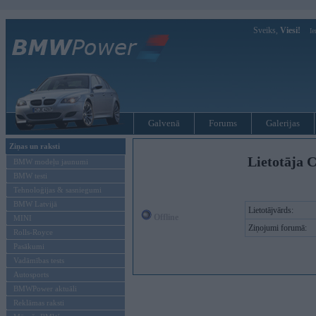
Sveiks,
Viesi!
Ie
Galvenā
Forums
Galerijas
Ziņas un raksti
Lietotāja C
BMW modeļu jaunumi
BMW testi
Tehnoloģijas & sasniegumi
BMW Latvijā
Lietotājvārds:
Offline
MINI
Ziņojumi forumā:
Rolls-Royce
Pasākumi
Vadāmības tests
Autosports
BMWPower aktuāli
Reklāmas raksti