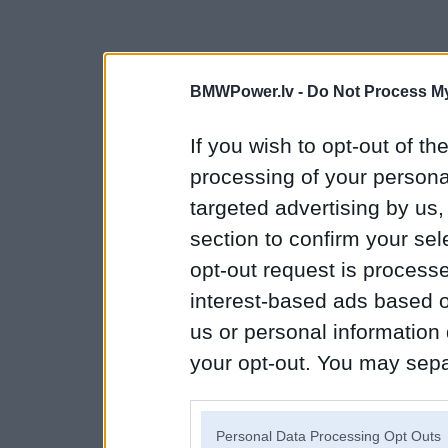
BMWPower.lv -
Do Not Process My
If you wish to opt-out of the
processing of your personal
targeted advertising by us
section to confirm your sel
opt-out request is proces
interest-based ads based o
us or personal information d
your opt-out. You may separ
disclosure of your personal
IAB’s list of downstream pa
Personal Data Processing Opt Outs