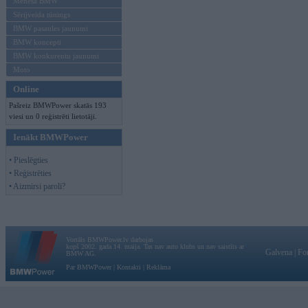
Mēneša BMW
Sērijveida tūnings
BMW pasaules jaunumi
BMW koncepti
BMW konkurentu jaunumi
Moto
Online
Pašreiz BMWPower skatās 193
viesi un 0 reģistrēti lietotāji.
Ienākt BMWPower
• Pieslēgties
• Reģistrēties
• Aizmirsi paroli?
Vortāls BMWPower.lv darbojas
kopš 2002. gada 14. maija. Tas nav auto klubs un nav saistīts ar
Galvena
|
Fo
BMW AG.
Par BMWPower
|
Kontakti
|
Reklāma