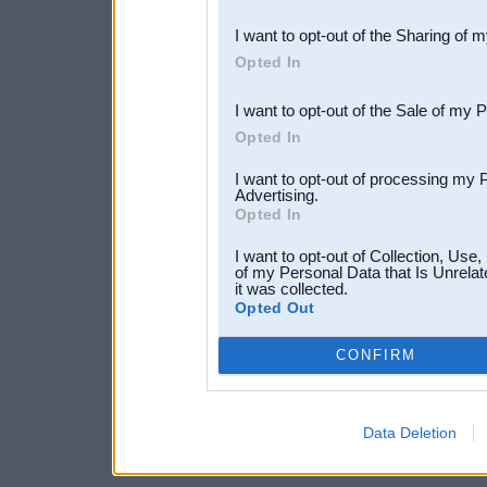
also be disclosed by us to 
I want to opt-out of the Sharing of 
Downstream Participants
th
Opted In
third parties.
I want to opt-out of the Sale of my 
Opted In
I want to opt-out of processing my 
Advertising.
Opted In
I want to opt-out of Collection, Use
of my Personal Data that Is Unrelat
it was collected.
Opted Out
CONFIRM
Data Deletion