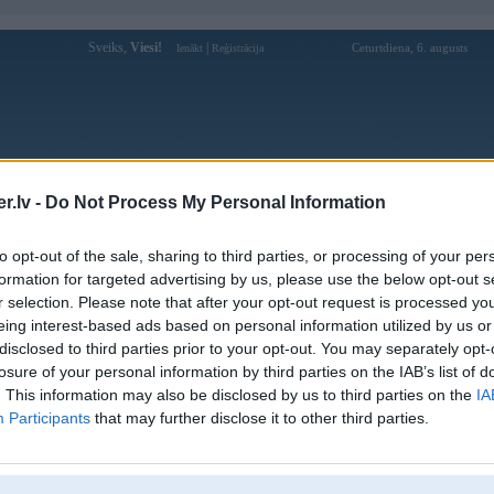
Sveiks,
Viesi!
|
Ceturtdiena, 6. augusts
Ienākt
Reģistrācija
Forums
Galerijas
Reģistrācija
Lietotāji
Meklētājs
.lv -
Do Not Process My Personal Information
Lietotāja Chirka profils
to opt-out of the sale, sharing to third parties, or processing of your per
formation for targeted advertising by us, please use the below opt-out s
Pēdējo reizi manīts: 19. Aug 2008, 17:28
r selection. Please note that after your opt-out request is processed y
eing interest-based ads based on personal information utilized by us or
Lietotājvārds:
Chirka
disclosed to third parties prior to your opt-out. You may separately opt-
Ziņojumi forumā:
2
losure of your personal information by third parties on the IAB’s list of
Pēdējie ziņojumi forumā
[
]
. This information may also be disclosed by us to third parties on the
IA
Participants
that may further disclose it to other third parties.