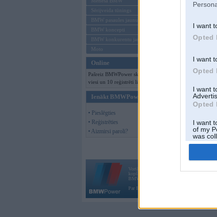
Mēneša BMW
Persona
Sērijveida tūnings
BMW pasaules jaunumi
I want t
BMW koncepti
Opted 
BMW konkurentu jaunumi
Moto
I want t
Online
Opted 
Pašreiz BMWPower skatās 233
viesi un 10 reģistrēti lietotāji.
I want 
Advertis
Ienākt BMWPower
Opted 
• Pieslēgties
• Reģistrēties
I want t
of my P
• Aizmirsi paroli?
was col
Opted 
Vortāls BMWPower.lv darbojas
kopš 2002. gada 14. maija. Tas nav auto klubs
BMW AG.
Par BMWPower
|
Kontakti
|
Reklāma