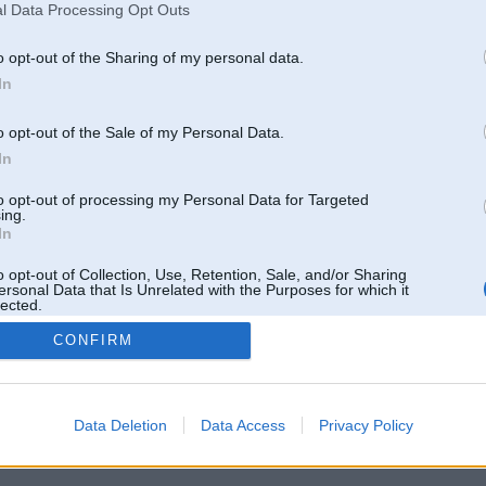
l Data Processing Opt Outs
o opt-out of the Sharing of my personal data.
In
o opt-out of the Sale of my Personal Data.
In
to opt-out of processing my Personal Data for Targeted
ing.
In
o opt-out of Collection, Use, Retention, Sale, and/or Sharing
ersonal Data that Is Unrelated with the Purposes for which it
lected.
Out
CONFIRM
 un nav saistīts ar
Galvena
|
Forums
|
Galerijas
|
Reģistrācija
|
Lietotaāji
|
Meklētājs
|
Reklā
Data Deletion
Data Access
Privacy Policy