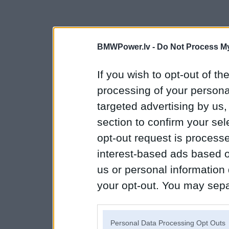
BMWPower.lv -
Do Not Process My
If you wish to opt-out of the
processing of your personal
targeted advertising by us
section to confirm your sel
opt-out request is proces
interest-based ads based o
us or personal information d
your opt-out. You may separ
disclosure of your personal
IAB’s list of downstream pa
Personal Data Processing Opt Outs