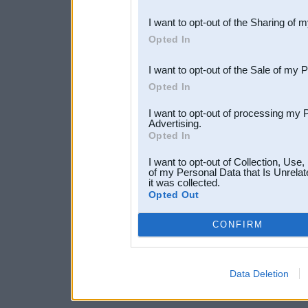
also be disclosed by us to 
I want to opt-out of the Sharing of 
Downstream Participants
th
Opted In
third parties.
I want to opt-out of the Sale of my 
Opted In
I want to opt-out of processing my 
Advertising.
Opted In
I want to opt-out of Collection, Use
of my Personal Data that Is Unrelat
it was collected.
Opted Out
CONFIRM
Data Deletion