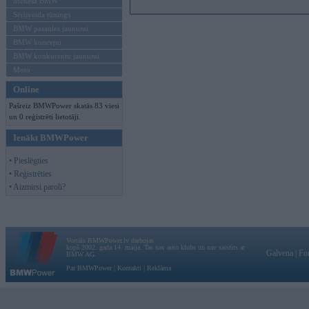
Mēneša BMW
Sērijveida tūnings
BMW pasaules jaunumi
BMW koncepti
BMW konkurentu jaunumi
Moto
Online
Pašreiz BMWPower skatās 83 viesi
un 0 reģistrēti lietotāji.
Ienākt BMWPower
• Pieslēgties
• Reģistrēties
• Aizmirsi paroli?
Vortāls BMWPower.lv darbojas
kopš 2002. gada 14. maija. Tas nav auto klubs un nav saistīts ar
Galvena
|
Fo
BMW AG.
Par BMWPower
|
Kontakti
|
Reklāma