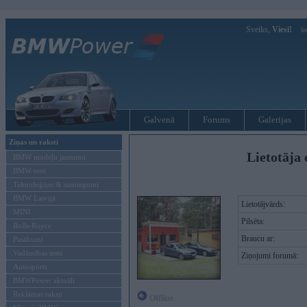
Sveiks,
Viesi!
Ie
Galvenā
Forums
Galerijas
Ziņas un raksti
Lietotāja 
BMW modeļu jaunumi
BMW testi
Tehnoloģijas & sasniegumi
BMW Latvijā
Lietotājvārds:
MINI
Pilsēta:
Rolls-Royce
Braucu ar:
Pasākumi
Vadāmības tests
Ziņojumi forumā:
Autosports
BMWPower aktuāli
Reklāmas raksti
Offline