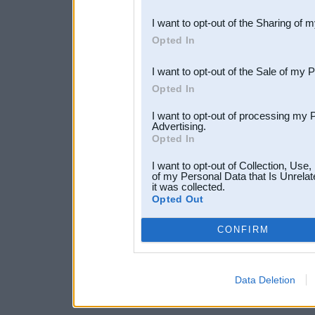
also be disclosed by us to 
I want to opt-out of the Sharing of 
Downstream Participants
th
Opted In
third parties.
I want to opt-out of the Sale of my 
Opted In
I want to opt-out of processing my 
Advertising.
Opted In
I want to opt-out of Collection, Use
of my Personal Data that Is Unrelat
it was collected.
Opted Out
CONFIRM
Data Deletion