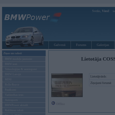
Sveiks,
Viesi!
Ie
Galvenā
Forums
Galerijas
Ziņas un raksti
Lietotāja COS
BMW modeļu jaunumi
BMW testi
Tehnoloģijas & sasniegumi
BMW Latvijā
Lietotājvārds:
MINI
Ziņojumi forumā:
Rolls-Royce
Pasākumi
Vadāmības tests
Autosports
Offline
BMWPower aktuāli
Reklāmas raksti