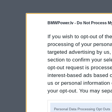
BMWPower.lv -
Do Not Process My
If you wish to opt-out of the
processing of your personal
targeted advertising by us
section to confirm your sel
opt-out request is proces
interest-based ads based o
us or personal information d
your opt-out. You may separ
disclosure of your personal
IAB’s list of downstream pa
Personal Data Processing Opt Outs