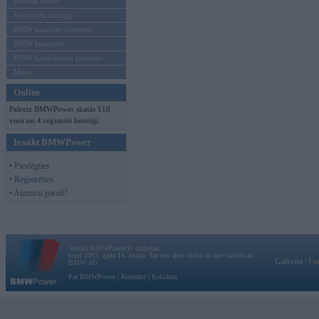
Mēneša BMW
Sērijveida tūnings
BMW pasaules jaunumi
BMW koncepti
BMW konkurentu jaunumi
Moto
Online
Pašreiz BMWPower skatās 110
viesi un 4 reģistrēti lietotāji.
Ienākt BMWPower
• Pieslēgties
• Reģistrēties
• Aizmirsi paroli?
Vortāls BMWPower.lv darbojas
kopš 2002. gada 14. maija. Tas nav auto klubs un nav saistīts ar
Galvena
|
Fo
BMW AG.
Par BMWPower
|
Kontakti
|
Reklāma