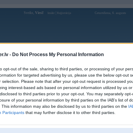
Sveiks,
Viesi!
|
Ceturtdiena, 6. augusts
Ienākt
Reģistrācija
Forums
Galerijas
Reģistrācija
Lietotāji
Meklētājs
.lv -
Do Not Process My Personal Information
Lietotāja CEOJoliesc88 profils
to opt-out of the sale, sharing to third parties, or processing of your per
formation for targeted advertising by us, please use the below opt-out s
Lietotājvārds:
CEOJoliesc88
r selection. Please note that after your opt-out request is processed y
eing interest-based ads based on personal information utilized by us or
Intereses:
https://www.petpharma.com.co/ceo-jolie/
disclosed to third parties prior to your opt-out. You may separately opt-
Ziņojumi forumā:
0
losure of your personal information by third parties on the IAB’s list of
Pēdējie ziņojumi forumā
[
]
. This information may also be disclosed by us to third parties on the
IA
Participants
that may further disclose it to other third parties.