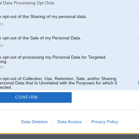
l Data Processing Opt Outs
o opt-out of the Sharing of my personal data.
In
o opt-out of the Sale of my Personal Data.
In
to opt-out of processing my Personal Data for Targeted
ing.
In
o opt-out of Collection, Use, Retention, Sale, and/or Sharing
ersonal Data that Is Unrelated with the Purposes for which it
lected.
Out
CONFIRM
 un nav saistīts ar
Galvena
|
Forums
|
Galerijas
|
Reģistrācija
|
Lietotaāji
|
Meklētājs
|
Reklā
Data Deletion
Data Access
Privacy Policy