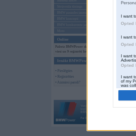
Mēneša BMW
Persona
Sērijveida tūnings
BMW pasaules jaunumi
I want t
BMW koncepti
Opted 
BMW konkurentu jaunumi
Moto
I want t
Online
Opted 
Pašreiz BMWPower skatās 178
viesi un 9 reģistrēti lietotāji.
I want 
Advertis
Ienākt BMWPower
Opted 
• Pieslēgties
• Reģistrēties
I want t
of my P
• Aizmirsi paroli?
was col
Opted 
Vortāls BMWPower.lv darbojas
kopš 2002. gada 14. maija. Tas nav auto klubs
BMW AG.
Par BMWPower
|
Kontakti
|
Reklāma