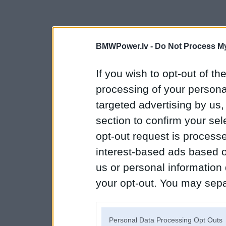
BMWPower.lv -
Do Not Process My
If you wish to opt-out of the
processing of your personal
targeted advertising by us
section to confirm your sel
opt-out request is proces
interest-based ads based o
us or personal information d
your opt-out. You may separ
disclosure of your personal
IAB’s list of downstream pa
Personal Data Processing Opt Outs