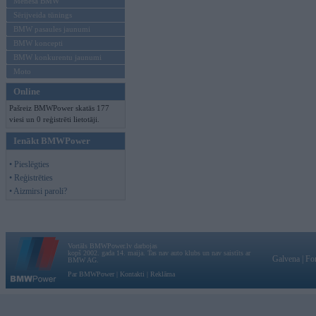
Mēneša BMW
Sērijveida tūnings
BMW pasaules jaunumi
BMW koncepti
BMW konkurentu jaunumi
Moto
Online
Pašreiz BMWPower skatās 177
viesi un 0 reģistrēti lietotāji.
Ienākt BMWPower
• Pieslēgties
• Reģistrēties
• Aizmirsi paroli?
Vortāls BMWPower.lv darbojas
kopš 2002. gada 14. maija. Tas nav auto klubs un nav saistīts ar
Galvena
|
Fo
BMW AG.
Par BMWPower
|
Kontakti
|
Reklāma