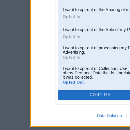
also be disclosed by us to 
I want to opt-out of the Sharing of 
Downstream Participants
th
Opted In
third parties.
I want to opt-out of the Sale of my 
Opted In
I want to opt-out of processing my 
Advertising.
Opted In
I want to opt-out of Collection, Use
of my Personal Data that Is Unrelat
it was collected.
Opted Out
CONFIRM
Data Deletion