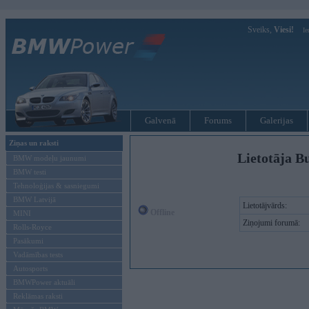
Sveiks,
Viesi!
Ie
Galvenā
Forums
Galerijas
Ziņas un raksti
Lietotāja B
BMW modeļu jaunumi
BMW testi
Tehnoloģijas & sasniegumi
BMW Latvijā
Lietotājvārds:
Offline
MINI
Ziņojumi forumā:
Rolls-Royce
Pasākumi
Vadāmības tests
Autosports
BMWPower aktuāli
Reklāmas raksti