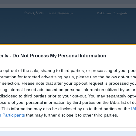
Sveiks,
Viesi!
|
Piektdiena, 7. augusts
Ienākt
Reģistrācija
Forums
Galerijas
Reģistrācija
Lietotāji
Meklētājs
.lv -
Do Not Process My Personal Information
Lietotāja BosseQ profils
to opt-out of the sale, sharing to third parties, or processing of your per
formation for targeted advertising by us, please use the below opt-out s
Pēdējo reizi manīts: 11. Jan 2014, 12:07
r selection. Please note that after your opt-out request is processed y
eing interest-based ads based on personal information utilized by us or
Lietotājvārds:
BosseQ
disclosed to third parties prior to your opt-out. You may separately opt-
Ziņojumi forumā:
14
losure of your personal information by third parties on the IAB’s list of
Pēdējie ziņojumi forumā
[
]
. This information may also be disclosed by us to third parties on the
IA
Participants
that may further disclose it to other third parties.