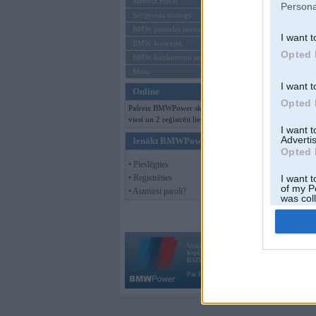
Mēneša BMW
Persona
Sērijveida tūnings
BMW pasaules jaunumi
I want t
BMW koncepti
Opted 
BMW konkurentu jaunumi
Moto
I want t
Online
Opted 
Pašreiz BMWPower skatās 118
viesi un 2 reģistrēti lietotāji.
I want 
Advertis
Ienākt BMWPower
Opted 
• Pieslēgties
• Reģistrēties
I want t
of my P
• Aizmirsi paroli?
was col
Opted 
Vortāls BMWPower.lv darbojas
kopš 2002. gada 14. maija. Tas nav auto klubs
BMW AG.
Par BMWPower
|
Kontakti
|
Reklāma