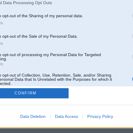
l Data Processing Opt Outs
o opt-out of the Sharing of my personal data.
In
o opt-out of the Sale of my Personal Data.
In
to opt-out of processing my Personal Data for Targeted
ing.
In
o opt-out of Collection, Use, Retention, Sale, and/or Sharing
ersonal Data that Is Unrelated with the Purposes for which it
lected.
Out
CONFIRM
 un nav saistīts ar
Galvena
|
Forums
|
Galerijas
|
Reģistrācija
|
Lietotaāji
|
Meklētājs
|
Reklā
Data Deletion
Data Access
Privacy Policy