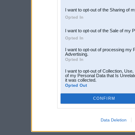
also be disclosed by us to 
I want to opt-out of the Sharing of 
Downstream Participants
th
Opted In
third parties.
I want to opt-out of the Sale of my 
Opted In
I want to opt-out of processing my 
Advertising.
Opted In
I want to opt-out of Collection, Use
of my Personal Data that Is Unrelat
it was collected.
Opted Out
CONFIRM
Data Deletion