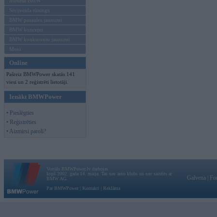
Mēneša BMW
Sērijveida tūnings
BMW pasaules jaunumi
BMW koncepti
BMW konkurentu jaunumi
Moto
Online
Pašreiz BMWPower skatās 141
viesi un 2 reģistrēti lietotāji.
Ienākt BMWPower
• Pieslēgties
• Reģistrēties
• Aizmirsi paroli?
Vortāls BMWPower.lv darbojas
kopš 2002. gada 14. maija. Tas nav auto klubs un nav saistīts ar
Galvena
|
Fo
BMW AG.
Par BMWPower
|
Kontakti
|
Reklāma