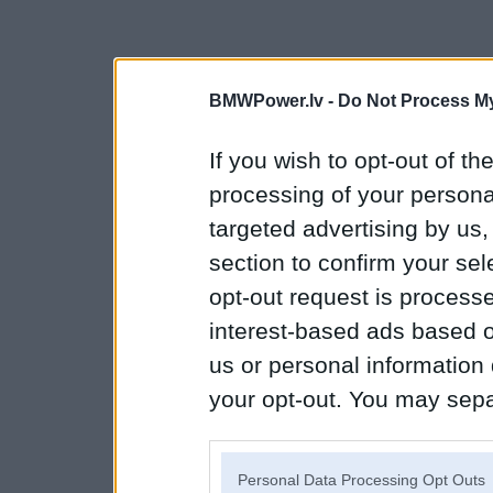
BMWPower.lv -
Do Not Process My
If you wish to opt-out of the
processing of your personal
targeted advertising by us
section to confirm your sel
opt-out request is proces
interest-based ads based o
us or personal information d
your opt-out. You may separ
disclosure of your personal
IAB’s list of downstream pa
Personal Data Processing Opt Outs