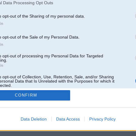
l Data Processing Opt Outs
o opt-out of the Sharing of my personal data.
In
o opt-out of the Sale of my Personal Data.
In
to opt-out of processing my Personal Data for Targeted
ing.
In
o opt-out of Collection, Use, Retention, Sale, and/or Sharing
ersonal Data that Is Unrelated with the Purposes for which it
lected.
Out
CONFIRM
 un nav saistīts ar
Galvena
|
Forums
|
Galerijas
|
Reģistrācija
|
Lietotaāji
|
Meklētājs
|
Reklā
Data Deletion
Data Access
Privacy Policy