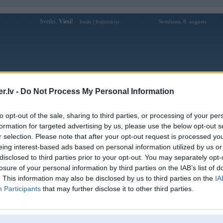
Sveiks,
Viesi!
|
Sestdiena, 8. augusts
Ienākt
Reģistrācija
Forums
Galerijas
Reģistrācija
Lietotāji
Meklētājs
.lv -
Do Not Process My Personal Information
Lietotāja Blackx profils
to opt-out of the sale, sharing to third parties, or processing of your per
formation for targeted advertising by us, please use the below opt-out s
Pēdējo reizi manīts: 22. Jun 2023, 23:08
r selection. Please note that after your opt-out request is processed y
eing interest-based ads based on personal information utilized by us or
Lietotājvārds:
Blackx
disclosed to third parties prior to your opt-out. You may separately opt-
Ziņojumi forumā:
154
losure of your personal information by third parties on the IAB’s list of
Pēdējie ziņojumi forumā
[
]
. This information may also be disclosed by us to third parties on the
IA
Participants
that may further disclose it to other third parties.