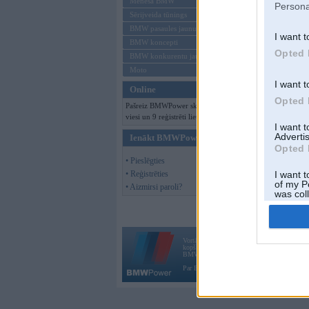
Mēneša BMW
Persona
Sērijveida tūnings
BMW pasaules jaunumi
I want t
BMW koncepti
Opted 
BMW konkurentu jaunumi
Moto
I want t
Online
Opted 
Pašreiz BMWPower skatās 206
viesi un 9 reģistrēti lietotāji.
I want 
Advertis
Ienākt BMWPower
Opted 
• Pieslēgties
• Reģistrēties
I want t
of my P
• Aizmirsi paroli?
was col
Opted 
Vortāls BMWPower.lv darbojas
kopš 2002. gada 14. maija. Tas nav auto klubs
BMW AG.
Par BMWPower
|
Kontakti
|
Reklāma