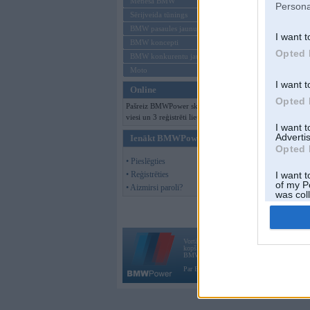
Mēneša BMW
Persona
Sērijveida tūnings
BMW pasaules jaunumi
I want t
BMW koncepti
Opted 
BMW konkurentu jaunumi
Moto
I want t
Online
Opted 
Pašreiz BMWPower skatās 111
viesi un 3 reģistrēti lietotāji.
I want 
Advertis
Ienākt BMWPower
Opted 
• Pieslēgties
• Reģistrēties
I want t
of my P
• Aizmirsi paroli?
was col
Opted 
Vortāls BMWPower.lv darbojas
kopš 2002. gada 14. maija. Tas nav auto klubs
BMW AG.
Par BMWPower
|
Kontakti
|
Reklāma