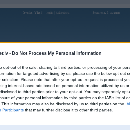
Sveiks,
Viesi!
|
Sestdiena, 8. augusts
Ienākt
Reģistrācija
Forums
Galerijas
Reģistrācija
Lietotāji
Meklētājs
.lv -
Do Not Process My Personal Information
Lietotāja Black_russian profils
to opt-out of the sale, sharing to third parties, or processing of your per
formation for targeted advertising by us, please use the below opt-out s
Pēdējo reizi manīts: 15. Jan 2022, 21:13
r selection. Please note that after your opt-out request is processed y
eing interest-based ads based on personal information utilized by us or
Lietotājvārds:
Black_russian
balstītājs
disclosed to third parties prior to your opt-out. You may separately opt-
Pilsēta:
Rīga
losure of your personal information by third parties on the IAB’s list of
Braucu ar:
BMW
. This information may also be disclosed by us to third parties on the
IA
Nodarbošanās:
MEHANIK LV
Participants
that may further disclose it to other third parties.
Intereses:
BMW
Ziņojumi forumā:
4469