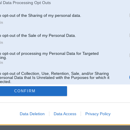
Pēdējie ziņojumi forumā
l Data Processing Opt Outs
[
]
Lietotāja Black_russian galerijas
[
]
o opt-out of the Sharing of my personal data.
In
o opt-out of the Sale of my Personal Data.
In
to opt-out of processing my Personal Data for Targeted
ing.
In
o opt-out of Collection, Use, Retention, Sale, and/or Sharing
ersonal Data that Is Unrelated with the Purposes for which it
lected.
Out
CONFIRM
 un nav saistīts ar
Galvena
|
Forums
|
Galerijas
|
Reģistrācija
|
Lietotaāji
|
Meklētājs
|
Reklā
Data Deletion
Data Access
Privacy Policy